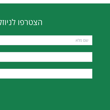
DR5
MSI PRO B760M-A WIFI DDR5
₪
628
הוספה לסל