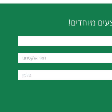
MSI PRO B860-P DDR5
MS
₪
785
הוספה לסל