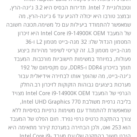
וטכנולוגיית Intel 7. תדירות הבסיס היא 3.2 ג'יגה-הרץ,
ובמצב טורבו היא יכולה להגיע עד 6 ג'יגה-הרץ, מה
שמאפשר להתמודד ביעילות עם כל משימה.תכונה חשובה
של המעבד Intel Core i9-14900K OEM היא זיכרון
המטמון הגדול שלו: 32 מגה-בייט מטמון L2 ו-36
מגה-בייט מטמון L3. זה קריטי לשיפור מהירות ביצוע
פעולות, במיוחד במשימות חישוביות מורכבות. המעבד
תומך בזיכרון DDR4 ו-DDR5, עם מקסימום של 192
ג'יגה-בייט, מה שהופך אותו לבחירה אידיאלית עבור
מערכות ביצועים גבוהות הזקוקות לזיכרון רב.החלק
הגרפי של המעבד Intel Core i9-14900K OEM מצויד
בליבה גרפית משולבת Intel UHD Graphics 770,
שמאפשרת להתמודד עם משימות גרפיות בסיסיות ללא
צורך בהתקנת כרטיס גרפי נפרד. חום הפלט של המעבד
הוא 253 ואט, ולכן הבחירה במערכת קירור מתאימה היא
היבט חשוב בהתקנה שלו.עם מעבד Intel Core i9-