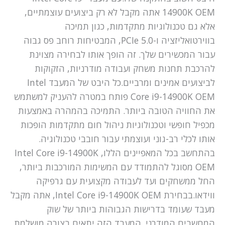
14900K OEM אתה מקבל לא רק ביצועים עוצמתיים,
אלא גם טכנולוגיות מתקדמות, כגון תמיכה
בווירטואליזציה ו-PCIe 5.0, המבטיחות רוחב פס גבוה
עבור המכשירים שלך. זה הופך אותו לבחירה מצוינת
להרכבת תחנות משחק ועבודה מודרניות, הזקוקות
לביצועים אמינים ומרביים.כל היבט של המעבד Intel
Core i9-14900K OEM פותח במטרה להעניק למשתמש
את החוויה הטובה ביותר. התמיכה בהמהרה באמצעות
מכפיל חופשי וטכנולוגיות ניהול חום מתקדמות הופכות
אותו לכלי רב-גוני ועוצמתי עבור חובבי טכנולוגיה.
בהתחשב בכל המאפיינים הללו, Intel Core i9-14900K
OEM מסוגל להתמודד עם המשימות המורכבות ביותר,
החל ממשחקים ועד לעבודה מקצועית עם גרפיקה
ווידאו.בבחירת Intel Core i9-14900K OEM, אתה מקבל
מעבד שעומד בדרישות הגבוהות ביותר של שוק
המחשבים המודרני. המעבד הזה יתאים בצורה מושלמת