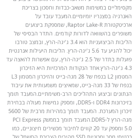
מקסימליים במשימות משאב-כבדות וחסכון בצריכת
האנרגיה בסצנריו יומיומיים.המעבד עובד על
ארכיטקטורת Raptor Lake-R, שמספקת ביצועים
משופרים בהשוואה לדורות קודמים. התדר הבסיסי של
הליבות הביצועניות הוא 3.4 ג'יגה-הרץ, ובמצב טורבו
יכול להגיע עד 5.6 ג'יגה-הרץ. הליבות היעילות אנרגטית
פועלות בתדר של 2.5 ג'יגה-הרץ, עם אפשרות להאצה עד
4.3 ג'יגה-הרץ.אחד הנקודות המרכזיות היא הזיכרון
המטמון L2 בנפח של 28 מגה-בייט והזיכרון המטמון L3
בנפח של 33 מגה-בייט, שמאיצים משמעותית את עיבוד
הנתונים וביצוע התהליכים הרב-משימתיים.המעבד תומך
בזיכרונות DDR4 ו-DDR5, ומספק גמישות מעולה בבחירת
זיכרון המערכת. המעבד תומך במהירות מרבית של 5600
מגה-הרץ ל-DDR5.המעבד תומך בממשק PCI Express
5.0 ומספק עד 20 קווים לחיבור מכשירים חיצוניים, כמו
כרטיסי מסך ומכוניות SSD מהירים.הצריכת החשמל של