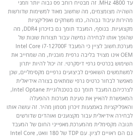
עד 4800 MHz. זה מבטיח רוחב פס גבוה יותר וזמני
השהיה מצומצמים, מה שחשוב מאוד למשימות שדורשות
מהירות עיבוד גבוהה, כמו משחקים ואפליקציות
מקצועיות. בנוסף, המעבד תומך גם בזיכרון DDR4, מה
שהופך אותו לבחירה גמישה עבור תצורות שונות של
מערכת.חשוב לציין כי המעבד Intel Core i7-12700F
OEM אינו מצויד בליבה גרפית מובנית, מה שמחייב את
השימוש בכרטיס גרפי דיסקרטי. זה יכול להיות יתרון
למשתמשים השואפים לביצועים גרפיים מקסימליים, שכן
מאפשר לבחור כרטיס גרפי שמתאים בצורה אידיאלית
לצרכיהם.המעבד תומך גם בטכנולוגיית Intel Optane,
המאפשרת להאיץ את טעינת מערכות ההפעלה
והאפליקציות באמצעות זיכרון מטמון מהיר. זה עושה אותו
לבחירה אידיאלית עבור מקצוענים ואוהדים שדורשים
תגובה מקסימלית מהמערכת.מאפייני החום של המעבד
גם הם ראויים לציון. עם TDP של 180 וואט, Intel Core