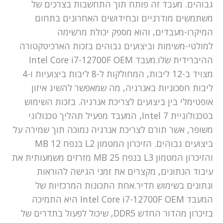
גבוהים. מעבד זה פותח תוך התחשבות בצרכים של
משתמשים מודרניים ובחידושים האחרונים בתחום
המיקרו-מעבדים, והוא מספק יכולת מרשימה
למולטי-משימות וביצועים גבוהים בזכות הארכיטקטורה
ההיברידית שלו.מעבד Intel Core i7-12700F OEM
מצויד ב-12 ליבות, המחולקות ל-8 ליבות ביצועיות ו-4
ליבות חסכוניות באנרגיה, מה שמאפשר להשיג איזון
אופטימלי בין ביצועים לצריכת אנרגיה. בזכות השימוש
בטכנולוגיית Intel 7, המעבד מפעיל תהליך טכנולוגי
משופר, אשר תורם לצריכת אנרגיה נמוכה תוך שמירה על
ביצועים גבוהים. הזיכרון המטמון L2 בנפח 12 MB
והזיכרון המטמון L3 בנפח 25 MB מזרזים משמעותית את
עיבוד הנתונים, מקצרים את זמני הגישה להוראות
ונתונים בשימוש תדיר.אחת התכונות המרכזיות של
המעבד Intel Core i7-12700F OEM היא התמיכה
בזיכרון מהדור החדש DDR5, שיכול לפעול בתדרים של