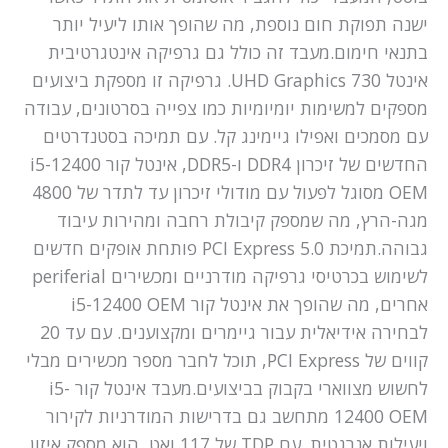
ישנה תפוקת חום נוספת, מה שהופך אותו ליעיל יותר
בתנאי חימום.מעבד זה כולל גם גרפיקה אינטגרטיבית
אינטל UHD Graphics 730. גרפיקה זו מספקת ביצועים
מספקים למשימות יומיומיות כמו צפייה בסרטונים, עבודה
עם מסמכים ואפילו גיימינג קל. עם תמיכה בסטנדרטים
החדשים של זיכרון DDR4 ו-DDR5, אינטל קור i5-12400
OEM מסוגל לפעול עם מודולי זיכרון עד לתדר של 4800
מגה-הרץ, מה שמספק קיבולת רחבה ומהירות עיבוד
גבוהה.תמיכת PCI Express 5.0 פותחת אופקים חדשים
לשימוש בכרטיסי גרפיקה מודרניים ומכשירים periferial
אחרים, מה שהופך את אינטל קור i5-12400 OEM
לבחירה אידיאלית עבור גיימרים ומקצוענים. עם עד 20
קווים של PCI Express, תוכל לחבר מספר מכשירים מבלי
לחשוש מצווארי בקבוק בביצועים.מעבד אינטל קור i5-
12400 OEM מתחשב גם בדרישות המודרניות לקירור
ויעילות אנרגטית. עם TDP של 117 ואט, הוא מספק איזון