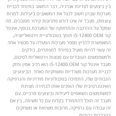
בין ביצועים לצריכת אנרגיה, דבר החשוב במיוחד לבניית
מערכות שבהן חשוב לנצל את המשאבים ביעילות. למרות
עוצמתו, מעבד זה אינו דורש פתרונות קירור מסובכים, מה
שמקל על ההרכבה והתחזוקה של המערכת.בנוסף, אינטל
קור i5-12400 OEM תומך בטכנולוגיית וירטואליזציה,
המאפשרת להריץ מספר מערכות הפעלה על מכשיר אחד.
זה עשוי להיות מועיל במיוחד למפתחים, בודקים
ולמשתמשים העובדים עם מכונות וירטואליות.לסיכום,
מעבד אינטל קור i5-12400 OEM הוא רכיב אמין וחזק
לבניית מערכות משרדיות ומשחקיות כאחד. הביצועים
הגבוהים שלו, התמיכה בטכנולוגיות מודרניות והגרפיקה
האינטגרטיבית שלו הופכים אותו לבחירה מצוינת
למשתמשים השואפים ליעילות וביצועים מרביים. עם
מעבד זה תוכל להתמודד בקלות עם כל משימה, בין אם
זה עבודה עם גרפיקה, מרובות משימות או משחקים
בהגדרות גבוהות.