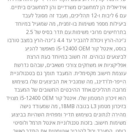
אידיאלית הן למחשבים משרדיים והן למחשבים ביתיים.
עם 6 ליבות ו-12 תהליכים, מעבד זה מסוגל לעבד
ביעילות מספר משימות בו-זמנית, מה שמועיל במיוחד
בתרחישים מרובי משימות.עם תדר בסיס של 2.5
ג'יגה-הרץ ויכולת להגביר עד 4.4 ג'יגה-הרץ במצב טורבו
בוסט, אינטל קור i5-12400 OEM מאפשר להגיע
לביצועים גבוהים. זה חשוב במיוחד בעת הרצת
אפליקציות או משחקים צורכי משאבים, שבהם נדרשת
עוצמת חישוב מקסימלית. המעבד תומך גם בטכנולוגיית
הייפר-ת'רדינג, מה שמגביר את הביצועים שלו בשימוש
מרובה תהליכים.אחד ההיבטים החשובים של המעבד
הוא זיכרון המטמון שלו. אינטל קור i5-12400 OEM מצויד
בזיכרון מטמון L3 בגובה 18MB, מה שמעודד גישה
מהירה לנתונים בשימוש תדיר ומפחית השהיות בביצוע
משימות חישוב. בזכות טכנולוגיית אינטל תרמל ולוסיטי
בוסט, המעבד יכול להגביר אוטומטית את התדר כאשר