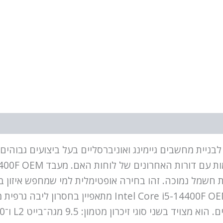
ות אפקטיביות בצריכת חשמל נמוכה. זהו בחירה אופטימלית למי שמחפש
בביצוע משימות מאמרצות וריבוי משימות.מעבד e i5-14400F OEM