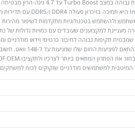
הפעולות ומשפר את ביצועי המערכת בכלל. תדיר
PCI Exp מובנה עם 20 קווים, מה שמבטיח תקיפות גבוהה לחיבור כרטיסי וידאו 
המעבד דורש מערכת קירור שיש
ה המיטבית למשתמשים מודרניים שזקוקים לכוח למשחקים, 