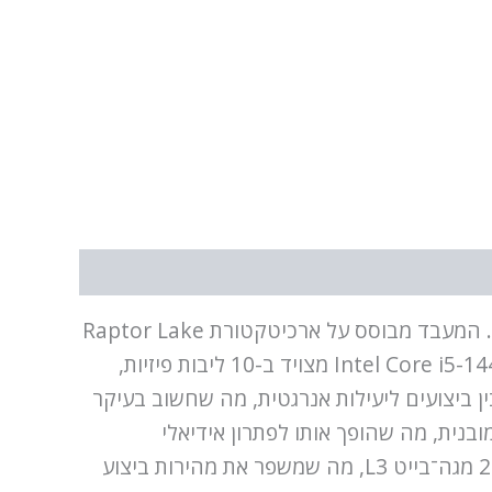
אינטל Core i5-14400F OEM הוא פתרון מודרני לבניית מחשבים גיימינג ואוניברסליים בעל ביצועים גבוהים. המעבד מבוסס על ארכיטקטורת Raptor Lake
ומיועד להתקנה בסוקט LGA 1700, מבטיח תאימות עם דורות האחרונים של לוחות האם. מעבד Intel Core i5-14400F OEM מצויד ב-10 ליבות פיזיות,
 איזון בין ביצועים ליעילות אנרגטית, מה שחשוב בעיקר
Intel Cor מתאפיין בחסרון ליבה גרפית מובנית, מה שהופך אותו לפתרון אידיאלי
למשתמשים המשתמשים בכרטיסי מסך דיסקרטיים. הוא מצויד בשני סוגי זיכרון מטמון: 9.5 מגה־בייט L2 ו־20 מגה־בייט L3, מה שמשפר את מהירות ביצוע