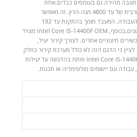
ות גבוהה במצב Turbo Boost עד 4.7 גיגה-הרץ מבטיחה תגובה מהירה גם בעומסים כבדים.אחת
מיתרונותיו של מעבד Intel Core i5-14400F OEM היא תמיכה בזיכרון פעולה DDR4 ו-DDR5 עם תדירות מרבית של עד 4800 מגה-הרץ. זה מאפשר
להתאים את המערכת בצורה גמישה למשימות המשתמש ולהשתמש בטכנולוגיות מתקדמות לשיפור מהירות העבודה. המעבד תומך בהתקנת עד 192
גיגה־בייט של זיכרון פעולה, מה שהופך אותו לבחירה מעניינת למקצוענים שעובדים עם כמויות גדולות של נתונים.בנוסף, Intel Core i5-14400F OEM מצויד
מודרניים ומכשירים חיצוניים אחרים. לצורך קירור יעיל,
 לבחור בנפרד, בהתאם לפציעות החום שלו שמגיעות עד ל-148 וואט. חשוב לציין כי הדגם הזה לא כולל מערכת קירור כחלק
מהאריזה, מה שמעניק למשתמש את האפשרות לבחור את הפתרון המתאים ביותר לצרכיו ולתקציבו.Intel Core i5-14400F OEM פותח בהדגשה על יעילות
עבודה עם יישומים מולטימדיה או תכנות.