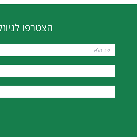
 DDR5
MSI MAG B760M MORTAR WIFI
II DDR5
₪
851
הוספה לסל