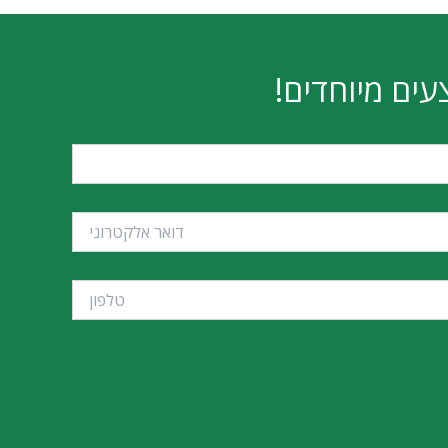
MSI PRO B860-P DDR5
MS
₪
785
הוספה לסל