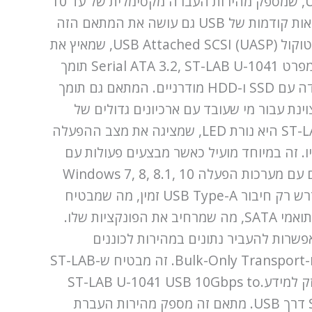
עם סוגים שונים של מדיה.אחת מהיתרונות המרכזיים של ST-LAB U-1041 היא התמיכה בסטנדרט USB 3.1, שמספק מהירות העברה מקסימלית של עד 10
גיגה ביט לשנייה, מה שמאפשר לזרז משמעותית את העתקת והעברת כמויות גדולות של מידע. התמיכה בגרסאות קודמות של USB גם עושה את המתאם הזה
תואם למערכות ישנות יותר, מה שמקל על השימוש בו בסביבות שונות. ST-LAB U-1041 תואם לחלוטין לפרוטוקול USB Attached SCSI (UASP), שמאיץ את
תהליך העברת המידע בין המכשירים ומפחית את ההשהיות בעבודה עם קבצים גדולים.באמצעות התאמה למפרט Serial ATA 3.2, ST-LAB U-1041 תומך
במהירות העברת נתונים של עד 6 גיגה ביט לשנייה עבור מכשירי SATA, מה שמבטיח ביצועים גבוהים בעבודה עם SSD ו-HDD מודרניים. המתאם גם תומך
בחירה מצוינת עבור מי שעובד עם ארכיונים גדולים של
נתונים או פרויקטים מולטימדיאליים, בהם דרושה מהירות ואמינות מקסימלית.אחת התכונות של ST-LAB U-1041 היא נורת LED, שמציגה את מצב ההפעלה
 זה במיוחד מועיל כאשר מבצעים פעולות עם
כמויות גדולות של נתונים, כאשר יש צורך בתמונה ברורה של תהליך העברת הקבצים.ST-LAB U-1041 תואם עם מערכות הפעלה Windows 7, 8, 8.1, 10
ו-11 (גרסאות 64 ביט), מה שהופך אותו לזמין לשימוש במגוון רחב של מחשבים מודרניים. לחיבור המתאם נדרש רק חיבור USB Type-A זמין, מה שמבטיח
התקנה קלה גם עבור מי שאין לו ידע טכני מעמיק.בנוסף, ST-LAB U-1041 תומך בעבודה עם כוננים אופטי תואמי SATA, מה שמרחיב את הפונקציות שלו.
שרות להעביר נתונים במהירות לכוננים
מודרניים.מכשיר זה תומך גם במצב העברת נתונים עם קצב העברה גבוה, כמו USB Mass Storage Class ו-Bulk-Only Transport. זה מבטיח ש-ST-LAB
U-1041 יכול לפעול ביעילות עם מגוון רחב של מכשירים ומספק העברת נתונים יציבה ללא סיכון לאובדן או נזק למידע.ST-LAB U-1041 USB 10Gbps to
SATA 6G Adapter הוא פתרון אמין ובעל ביצועים גבוהים עבור כל מי שצריך דרך נוחה לחבר מכשירי SATA דרך USB. מתאם זה מספק מהירות העברת