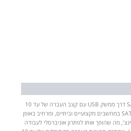
ST-LAB U-1041 USB 10Gbps to SATA 6G Adapter הוא מתאם מהיר במיוחד, מיועד לחיבור כונני SATA דרך ממשק USB עם קצב העברה של עד 10
גיגה ביט לשנייה. מתאם זה מאפשר למשתמשים להשתמש בכוננים קשיחים ובמכשירים אופטי עם ממשק SATA במחשבים מקצועיים וביתיים, ומרחיב באופן
י את אפשרויות האחסון. ST-LAB U-1041 תומך גם בכוננים SATA בגודל 2.5 אינצ' וגם בגודל 3.5 אינצ', מה שהופך אותו לפתרון אוניברסלי לעבודה