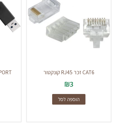
CAT6 זכר RJ45 קונקטור
4PORT
₪
3
הוספה לסל