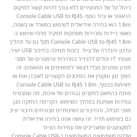
ניהול קל של המכשירים ללא צורך להיות קשור למיקום
הראוטר או ציוד נוסף. Console Cable USB to RJ45
1.8m הוא בחירה אידיאלית לשימוש במשרד או בשטח,
כאשר ניידות ומהירות משחקות תפקיד מרכזי.שימוש ב-
Console Cable USB to RJ45 1.8m מקל גם על תהליך
עדכון והגדרה של ציוד. בזכות תמיכה בחיבור USB ישיר,
מומחי IT יכולים להגדיר במהירות פרמטרים של מסכי
מזרון ומתגים מבלי לצואר למתאימים או מתאמים. זה
חוסך זמן ומקטין את הסיכונים הקשורים לאובדן אות או
תאימות.בנוסף, Console Cable USB to RJ45 1.8m
פותח בהתאם לתקנים גבוהים של איכות, מה שמבטיח
עמידות ואמינות במהלך השימוש. הקרימה החזקה מגן
מפני חבלה, והחיבורים האיכותיים מבטיחים חיבור יציב
גם בשימוש תדיר. זה עושה אותו בחירה אידיאלית
למקצוענים שמעריכים את עמידות הציוד
שלהם.משתמשים המשתמשים ב-Console Cable USB