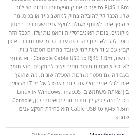
to RJ45 1.8m יעריכו את קומפקטיותו ונוחות השילוב
שלו. הכבל קל להובלה בתיק למחשב נייד או בכיס, מה
שהופך אותו לשותף מעולה למקצוענים שעובדים במגוון
מיקומים. בזכות האוניברסליות והאמינות שלו, הכבל הזה
הופך לכלי לא ניתן להחלפה עבור כל מי שמתמודד באופן
קבוע עם ציוד רשת.למי שעובד בתחום הטכנולוגיות
הרשת, Console Cable USB to RJ45 1.8m הוא שותף
לא יכול שמבטיח חיבור מהיר ויציב להתקנים. הוא תומך
בעבודה עם מספר מערכות הפעלה שונות, מה שהופך
אותו לכלי אוניברסלי עוד יותר בארסנל של כל IT מקצוען.
בין שאתה משתמש ב- Windows, macOS או Linux,
הכבל הזה יספק לך חיבור מהימן ואיכותי.לכן, Console
Cable USB to RJ45 1.8m הוא בחירת המקצוענים
שמחפ
Other Companies
Manufacturer