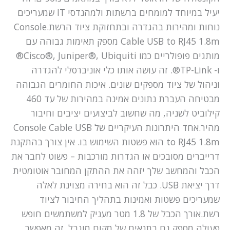
יעיל במיוחד למומחים ברשתות ולמהנדסי IT שמעריכים
נוחות ומהירות בהגדרה ובתחזוקת ציוד הרשת.Console
Cable USB to RJ45 1.8m מספק תאימות גבוהה עם
מותגים פופולריים כמו Cisco®, Juniper®, Ubiquiti®
ו- TP-Link®. זה עושה אותו כלי אוניברסלי להגדרה
וניהול של ציוד מספקים שונים. איכות החומרים הגבוהה
מבטיחה העברת נתונים אמינה במהירות של עד 460
קילוביט לשניה, מה שחשוב לביצועים יציבים וחיבור
מהיר.אחד היתרונות העיקריים של Console Cable USB
to RJ45 1.8m הוא פשטות השימוש בו. אין צורך בהתקנת
דרייברים מסובכים או הגדרות מורכבות – פשוט לחבר את
הכבל והמחשב שלך יזהה את ההתקן המחובר אוטומטית
דרך יציאת USB. כבל זה הוא בחירה מצוינת לאלה
שמעריכים פשטות ואמינות בתהליך החיבור לציוד
רשת.אורך הכבל של 1.8 מטר מעניק למשתמשים חופש
פעולה מספק גם בתנאים של מקום מוגבל. זה מאפשר