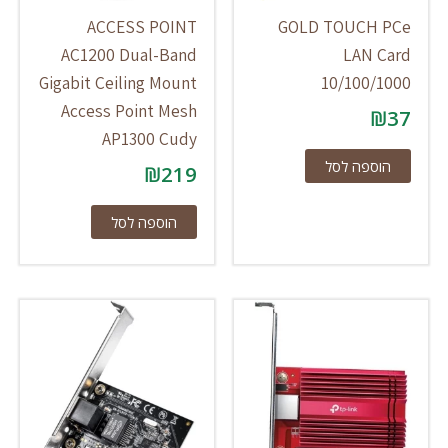
ACCESS POINT
GOLD TOUCH PCe
AC1200 Dual-Band
LAN Card
Gigabit Ceiling Mount
10/100/1000
Access Point Mesh
₪
37
AP1300 Cudy
הוספה לסל
₪
219
הוספה לסל