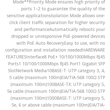
Mode**Priority Mode ensures high priority of
ports 1–2 to guarantee the quality of the
sensitive applicationsIsolation Mode allows one-
click client traffic separation for higher security
and performanceAutomatically reboots your
dropped or unresponsive PoE-powered devices
with PoE Auto RecoveryEasy to use, with no
configuration and installation neededHARDWARE
FEATURESInterface8 PoE+ 10/100/1000Mbps RJ45
Ports1 10/100/1000Mbps RJ45 Port1 Gigabit SFP
SlotNetwork Media10BASE-T: UTP category 3, 4,
5 cable (maximum 100m)EIA/TIA-568 100Ω STP
(maximum 100m)100BASE-TX: UTP category 5,
5e cable (maximum 100m)EIA/TIA-568 100Ω STP
(maximum 100m)1000BASE-T: UTP category 5,
5e, 6 or above cable (maximum 100m)EIA/TIA-