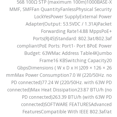
568 100Ω STP (maximum 100m)1000BASE-X
MMF, SMFFan QuantityFanlessPhysical Security
LockYesPower SupplyExternal Power
Adapter(Output: 53.5VDC / 1.31A)Packet
Forwarding Rate14.88 MppsPoE+
Ports(RJ45)Standard: 802.3at/802.3af
compliantPoE Ports: Port1- Port 8PoE Power
Budget: 63WMac Address Table4KJumbo
Frame16 KBSwitching Capacity20
GbpsDimensions ( W x D x H )209 × 126 × 26
mmMax Power Consumption7.0 W (220/50Hz. no
PD connected)77.24 W (220/50Hz. with 63W PD
connected)Max Heat Dissipation23.87 BTU/h (no
PD connected)263.39 BTU/h (with 63W PD
connected)SOFTWARE FEATURESAdvanced
FeaturesCompatible With IEEE 802.3af/at