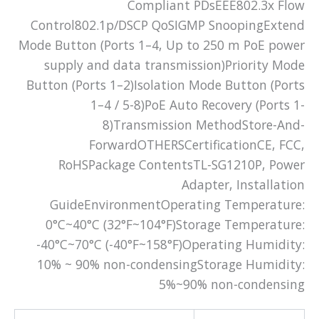
Compliant PDsEEE802.3x Flow
Control802.1p/DSCP QoSIGMP SnoopingExtend
Mode Button (Ports 1–4, Up to 250 m PoE power
supply and data transmission)Priority Mode
Button (Ports 1–2)Isolation Mode Button (Ports
1–4 / 5-8)PoE Auto Recovery (Ports 1-
8)Transmission MethodStore-And-
ForwardOTHERSCertificationCE, FCC,
RoHSPackage ContentsTL-SG1210P, Power
Adapter, Installation
GuideEnvironmentOperating Temperature:
0°C~40°C (32°F~104°F)Storage Temperature:
-40°C~70°C (-40°F~158°F)Operating Humidity:
10% ~ 90% non-condensingStorage Humidity:
5%~90% non-condensing