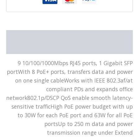
תיאור
מידע נוסף
9 10/100/1000Mbps RJ45 ports, 1 Gigabit SFP
portWith 8 PoE+ ports, transfers data and power
on one single cableWorks with IEEE 802.3af/at
compliant PDs and expands office
network802.1p/DSCP QoS enable smooth latency-
sensitive trafficHigh PoE power budget with up
to 30W for each PoE port and 63W for all PoE
portsUp to 250 m data and power
transmission range under Extend