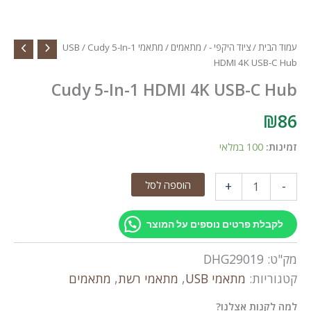
עמוד הבית
/
ציוד היקפי -
/
מתאמים
/
מתאמי USB
/ Cudy 5-In-1
HDMI 4K USB-C Hub
Cudy 5-In-1 HDMI 4K USB-C Hub
₪
86
זמינות:
100 במלאי
כמות
הוספה לסל
+
-
של
Cudy
5-
לקבלת פרטים נוספים על המוצר
In-
1
מק"ט:
DHG29019
HDMI
4K
קטגוריות:
מתאמי USB
,
מתאמי רשת
,
מתאמים
USB-
C
למה לקנות אצלנו?