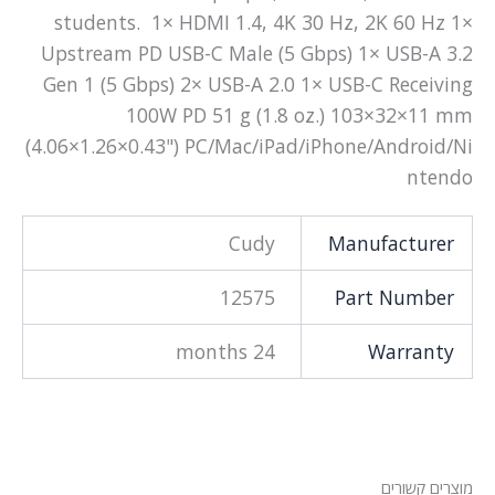
students. 1× HDMI 1.4, 4K 30 Hz, 2K 60 Hz 1×
Upstream PD USB-C Male (5 Gbps) 1× USB-A 3.2
Gen 1 (5 Gbps) 2× USB-A 2.0 1× USB-C Receiving
100W PD 51 g (1.8 oz.) 103×32×11 mm
(4.06×1.26×0.43") PC/Mac/iPad/iPhone/Android/Ni
ntendo
Cudy
Manufacturer
12575
Part Number
24 months
Warranty
מוצרים קשורים