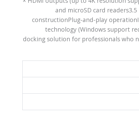
× HDMI outputs (up to 4K resolution sup
and microSD card readers3.5
constructionPlug-and-play operationI
technology (Windows support requ
docking solution for professionals who n