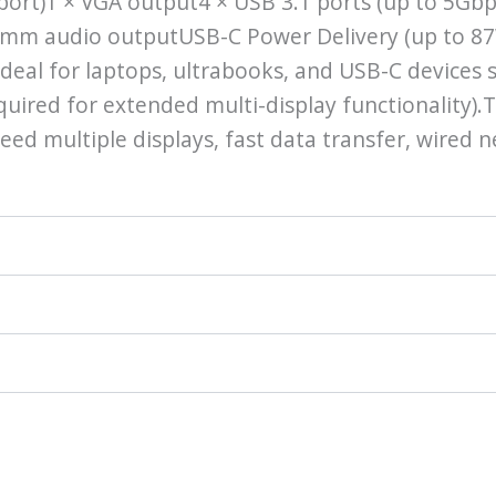
port)1 × VGA output4 × USB 3.1 ports (up to 5Gb
 mm audio outputUSB-C Power Delivery (up to 8
deal for laptops, ultrabooks, and USB-C devices
ired for extended multi-display functionality).T
eed multiple displays, fast data transfer, wired 