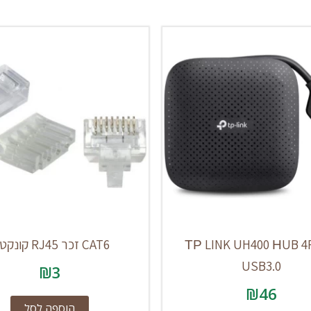
ТР LINK UH400 НUB 
CAT6 זכר RJ45 קונקטור
USB3.0
₪
3
₪
46
הוספה לסל