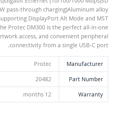
ps)Gigabit Ethernet (10/100/1000 Mbps)SD
7W pass-through charging)Aluminum alloy
 supporting DisplayPort Alt Mode and MST
he Protec DM300 is the perfect all-in-one
network access, and convenient peripheral
connectivity from a single USB-C port.
Protec
Manufacturer
20482
Part Number
12 months
Warranty