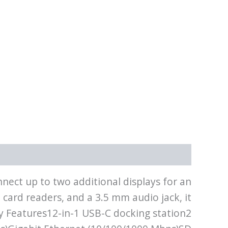
תיאור
מידע נוסף
ect up to two additional displays for an
card readers, and a 3.5 mm audio jack, it
ey Features12-in-1 USB-C docking station2