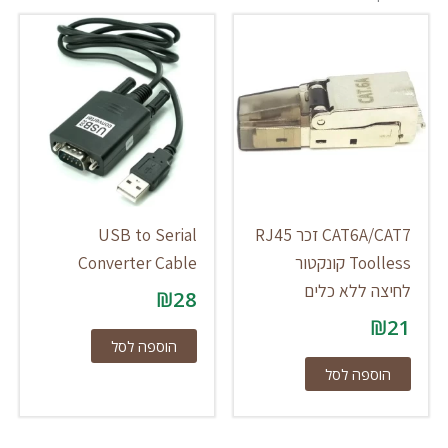
CAT6A/CAT7 זכר RJ45
USB to Serial
Toolless קונקטור
Converter Cable
לחיצה ללא כלים
₪
28
₪
21
הוספה לסל
הוספה לסל