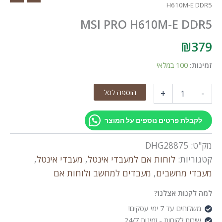
H610M-E DDR5
MSI PRO H610M-E DDR5
₪
379
זמינות:
100 במלאי
כמות
הוספה לסל
+
-
של
MSI
PRO
לקבלת פרטים נוספים על המוצר
H610M-
E
מק"ט:
DHG28875
DDR5
קטגוריות:
לוחות אם למעבדי אינטל
,
מעבדי אינטל
,
מעבדי מחשבים
,
מעבדים למחשב ולוחות אם
למה לקנות אצלנו?
משלוחים עד 7 ימי עסקים!
שירות לקוחות - זמינות 24/7