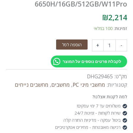
6650H/16GB/512GB/W11P
₪
2,2
ות:
100 במלאי
הוספה לסל
+
GMK
Nuc
קבלת פרטים נוספים על המוצר
ט:
DHG29465
ריות:
מחשבי מיני PC
,
מחשבים
,
מחשבים נייחים
6650H/16GB/512GB/W1
לקנות אצלנו?
שלוחים עד 7 ימי עסקים!
ירות לקוחות - זמינות 24/7
יטול עסקה - מדיניות החזרה קלה
כישה מאובטחת - מחירים אטקרטיביים