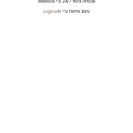
אבטחה וניטור 24/7 ע"י
Weblock
עיצוב ופיתוח ע"י
Logicode