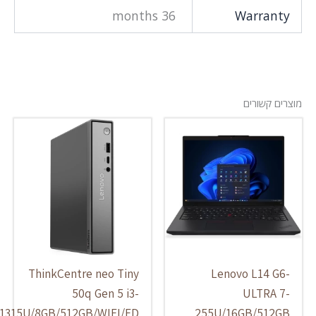
36 months
Warra
 קשורים
ThinkCentre neo Tiny
Lenovo L14 
50q Gen 5 i3-
ULTRA
1315U/8GB/512GB/WIFI/FD
255U/16GB/51