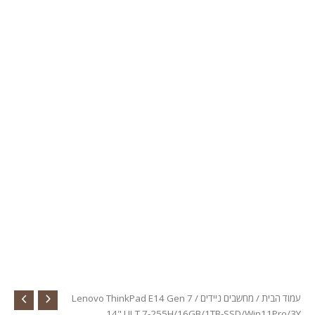
בית
/
מחשבים ניידים
/ Lenovo ThinkPad E14 Gen 7
14" ULT 7-255H/16GB/1TB-SSD/Win11