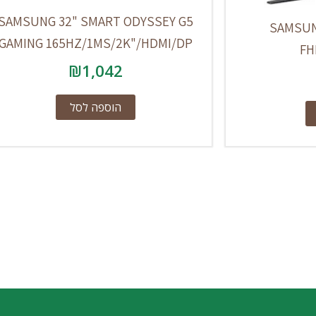
SAMSUNG 32" SMART ODYSSEY G5
SAMSUN
GAMING 165HZ/1MS/2K"/HDMI/DP
FH
₪
1,042
הוספה לסל