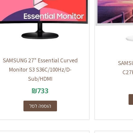
SAMSUNG 27" Essential Curved
SAMSU
Monitor S3 S36C/100Hz/D-
C27
Sub/HDMI
₪
733
הוספה לסל