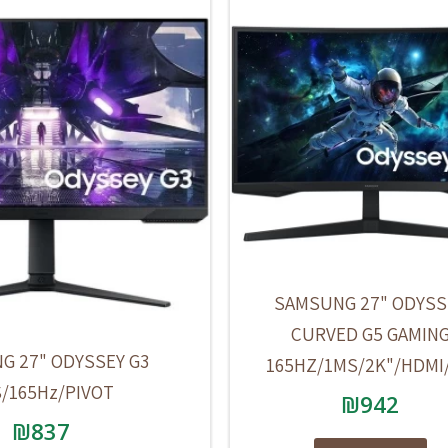
SAMSUNG 27" ODYSS
CURVED G5 GAMIN
G 27" ODYSSEY G3
165HZ/1MS/2K"/HDMI
/165Hz/PIVOT
₪
942
₪
837