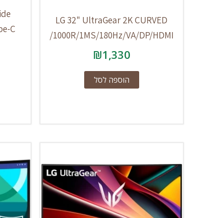
ide
LG 32" UltraGear 2K CURVED
pe-C
/1000R/1MS/180Hz/VA/DP/HDMI
₪
1,330
הוספה לסל