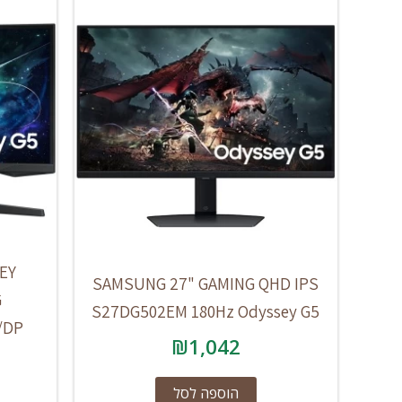
EY
SAMSUNG 27" GAMING QHD IPS
G
S27DG502EM 180Hz Odyssey G5
/DP
₪
1,042
הוספה לסל