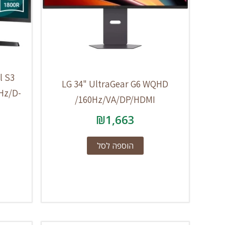
l S3
LG 34" UltraGear G6 WQHD
Hz/D-
/160Hz/VA/DP/HDMI
₪
1,663
הוספה לסל