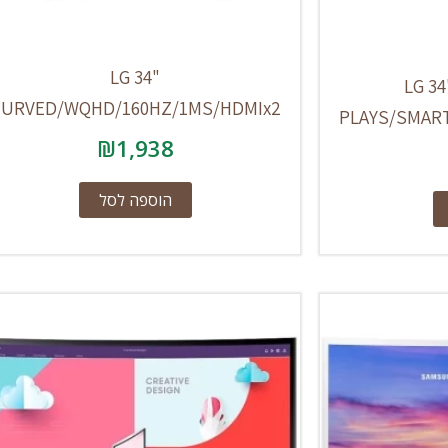
LG 34"
LG 34
CURVED/WQHD/160HZ/1MS/HDMIx2
PLAYS/SMAR
₪
1,938
הוספה לסל