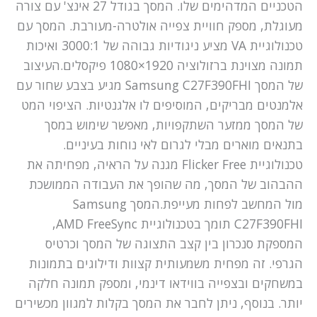
הטכניים המדהימים שלו. המסך בגודל 27 אינצ' עם צורה
מעוגלת, מספק חוויית צפייה אולטרה-מעורבת. המסך עם
טכנולוגיית VA מציע ניגודיות גבוהה של 3000:1 ואיכות
תמונה מצוינת ברזולוציה 1920×1080 פיקסלים.העיצוב
של המסך Samsung C27F390FHI מגיע בצבע שחור עם
אלמנטים מבריקים, המוסיפים לו אלגנטיות. הציפוי המט
של המסך ממזער השתקפויות, מאפשר שימוש במסך
בתנאים מוארים מבלי לגרום לאי נוחות בעיניים.
טכנולוגיית Flicker Free מגנה על הראיה, מפחיתה את
ההבהוב של המסך, מה שהופך את העבודה הממושכת
מול המחשב לפחות מעייפת.המסך Samsung
C27F390FHI תומך בטכנולוגיית AMD FreeSync,
המספקת סנכרון בין קצב התצוגה של המסך וכרטיס
הגרפי. זה מפחית משמעותית קצוות ודילוגים בתמונות
במשחקים ובצפייה בווידאו דינמי, ומספק תמונה חלקה
יותר. בנוסף, ניתן לחבר את המסך בקלות למגוון מכשירים