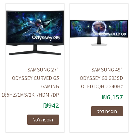
SAMSUNG 27"
SAMSUNG 49"
ODYSSEY CURVED G5
ODYSSEY G9 G93SD
GAMING
OLED DQHD 240Hz
165HZ/1MS/2K"/HDMI/DP
₪
6,157
₪
942
הוספה לסל
הוספה לסל