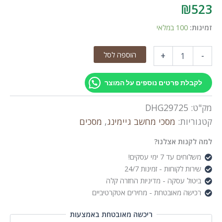
₪
523
זמינות:
100 במלאי
כמות
הוספה לסל
+
-
של
SAMSUNG
24"
לקבלת פרטים נוספים על המוצר
Essential
S3
מק"ט:
DHG29725
FHD
Curved
קטגוריות:
מסכי מחשב גיימינג
,
מסכים
Gaming
100Hz/D-
למה לקנות אצלנו?
Sub/HDMI
משלוחים עד 7 ימי עסקים!
שירות לקוחות - זמינות 24/7
ביטול עסקה - מדיניות החזרה קלה
רכישה מאובטחת - מחירים אטקרטיביים
ריכשה מאובטחת באמצעות