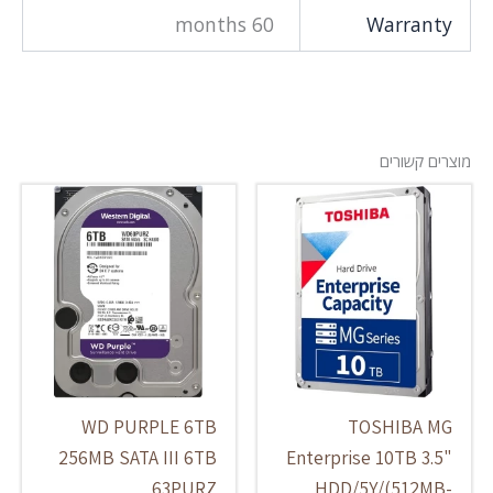
60 months
Warranty
מוצרים קשורים
WD PURPLE 6TB
TOSHIBA MG
256MB SATA III 6TB
Enterprise 10TB 3.5"
63PURZ
HDD/5Y/(512MB-