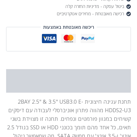
ביטול עסקה - מדיניות החזרה קלה
רכישה מאובטחת - מחירים אטקרטיביים
ריכשה מאובטחת באמצעות
תיאור
מידע נוסף
תחנת עגינה חיצונית 2BAY 2.5" & 3.5" USB3.0 E-
HDDS2-U3 מהווה פתרון אוניברסלי לעבודה עם דיסקים
קשיחים במגוון פורמטים ונפחים. תחנה זו מצוידת בשני
תאים, כל אחד מהם תומך בכונני HDD או SSD בגודל 2.5
אינצ' ו-3.5 אינצ' עם ממשק SATA, מה שמאפשר ניהול