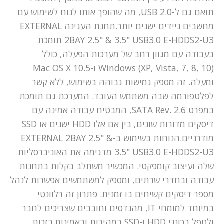
תואם גם ל-USB 2.0, מה שהופך אותו לנוח לשימוש עם
מחשבים ניידים ישנים יותר.תחנת העגינה EXTERNAL
2BAY 2.5" & 3.5" USB3.0 E-HDDS2-U3 תומכת
בעבודה עם מגוון רחב של מערכות הפעלה, כולל
Windows (XP, Vista, 7, 8, 10) ו-Mac OS X 10.5
ומעלה. זה מספק גמישות גבוהה בשימוש, ללא קשר
לפלטפורמה שבה משתמש העובד. המערכת גם תומכת
במפרט SATA Rev. 2.6, המבטיח עבודה אמינה עם
דיסקים מדורות שונים, בין אם אלו HDD ישנים או SSD
מודרניים.הנוחות בשימוש ב-EXTERNAL 2BAY 2.5" &
3.5" USB3.0 E-HDDS2-U3 מדגימה את האוניברסליות
שלה ועיצוב קומפקטי. המכשיר משתלב בקלות בתחנות
עבודה ובחדרי שרתים, ומספק למשתמשים אפשרות לנהל
מספר דיסקים קשיחים בו זמנית. פתרון זה רלוונטי
במיוחד למומחי IT, מהנדסים וחובבים שצריכים לחבר
ולטפל בכונני HDD ו-SSD במהירות ובאמינות.בזכות