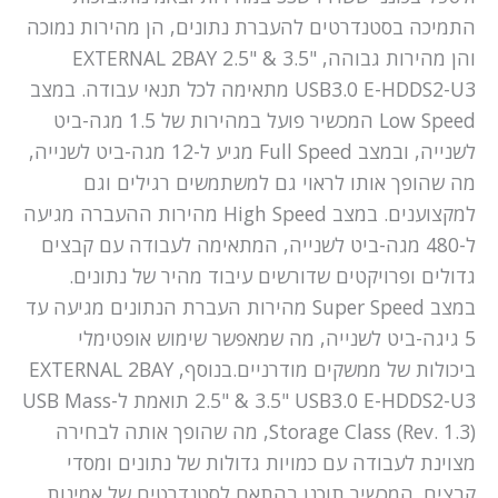
התמיכה בסטנדרטים להעברת נתונים, הן מהירות נמוכה
והן מהירות גבוהה, EXTERNAL 2BAY 2.5" & 3.5"
USB3.0 E-HDDS2-U3 מתאימה לכל תנאי עבודה. במצב
Low Speed המכשיר פועל במהירות של 1.5 מגה-ביט
לשנייה, ובמצב Full Speed מגיע ל-12 מגה-ביט לשנייה,
מה שהופך אותו לראוי גם למשתמשים רגילים וגם
למקצוענים. במצב High Speed מהירות ההעברה מגיעה
ל-480 מגה-ביט לשנייה, המתאימה לעבודה עם קבצים
גדולים ופרויקטים שדורשים עיבוד מהיר של נתונים.
במצב Super Speed מהירות העברת הנתונים מגיעה עד
5 גיגה-ביט לשנייה, מה שמאפשר שימוש אופטימלי
ביכולות של ממשקים מודרניים.בנוסף, EXTERNAL 2BAY
2.5" & 3.5" USB3.0 E-HDDS2-U3 תואמת ל-USB Mass
Storage Class (Rev. 1.3), מה שהופך אותה לבחירה
מצוינת לעבודה עם כמויות גדולות של נתונים ומסדי
קבצים. המכשיר תוכנן בהתאם לסטנדרטים של אמינות