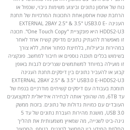
נוח של אחסון נתונים וביצוע משימות גיבוי, שכפול או
הרחבת שטח אחסון.אחת התכונות המרכזיות של תחנת
העגינה EXTERNAL 2BAY 2.5" & 3.5" USB3.0 E-
HDDS2-U3 היא פונקציית "One Touch Copy". תכונה
זו מאפשרת להעתיק נתונים מדיסק קשיח אחד לאחר
במהירות וביעילות, בלחיצת כפתור אחת, ללא צורך
בשימוש בכלים תוכנה נוספים או חיבור למחשב. פונקציה
זו מועילה במיוחד למשתמשים שצריכים לגבות באופן
קבוע או להעביר נתונים בין דיסקים.תחנת העגינה
EXTERNAL 2BAY 2.5" & 3.5" USB3.0 E-HDDS2-U3
תומכת בעבודה עם דיסקים קשיחים מודרניים בנפח של
עד 6TB, מה שהופך אותה לבחירה אידיאלית למקצוענים
העובדים עם כמויות גדולות של נתונים. בזכות ממשק
USB 3.0, מושגת מהירות העברת נתונים של עד 5
גיגה-ביט לשנייה, מה שמאיץ משמעותית את תהליך
החלפת המידע בין המחשב לכוננים. בנוסף, המכשיר