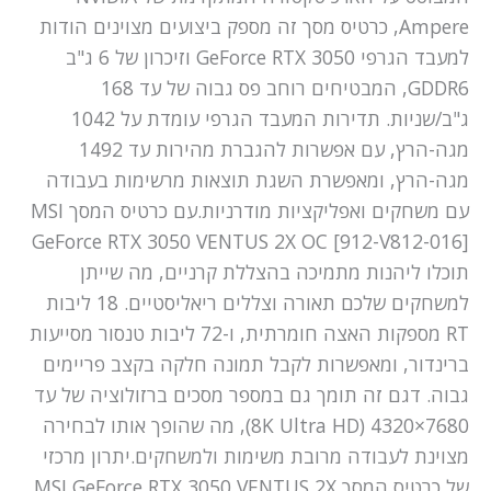
Ampere, כרטיס מסך זה מספק ביצועים מצוינים הודות
למעבד הגרפי GeForce RTX 3050 וזיכרון של 6 ג"ב
GDDR6, המבטיחים רוחב פס גבוה של עד 168
ג"ב/שניות. תדירות המעבד הגרפי עומדת על 1042
מגה-הרץ, עם אפשרות להגברת מהירות עד 1492
מגה-הרץ, ומאפשרת השגת תוצאות מרשימות בעבודה
עם משחקים ואפליקציות מודרניות.עם כרטיס המסך MSI
GeForce RTX 3050 VENTUS 2X OC [912-V812-016]
תוכלו ליהנות מתמיכה בהצללת קרניים, מה שייתן
למשחקים שלכם תאורה וצללים ריאליסטיים. 18 ליבות
RT מספקות האצה חומרתית, ו-72 ליבות טנסור מסייעות
ברינדור, ומאפשרות לקבל תמונה חלקה בקצב פריימים
גבוה. דגם זה תומך גם במספר מסכים ברזולוציה של עד
7680×4320 (8K Ultra HD), מה שהופך אותו לבחירה
מצוינת לעבודה מרובת משימות ולמשחקים.יתרון מרכזי
של כרטיס המסך MSI GeForce RTX 3050 VENTUS 2X