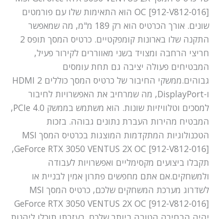
OC [912-V812-016] הוא התאימות שלו עם פורמטים
שונים. אורך הכרטיס הוא רק 189 מ"מ, מה שמאפשר
התקנה שלו בארונות קומפקטיים. כרטיס המסך תופס 2
חריצי הרחבה ומצויד בשני מאווררים לקירור פעיל,
המבטיחים פעולה יציבה גם תחת עומסים
גבוהים.ממשקי החיבור של כרטיס המסך כוללים 2 HDMI
ו-DisplayPort, מה שמרחיב את האפשרויות לחיבור
למסכים וטלוויזיות שונות. הוא משתמש בממשק PCIe 4.0,
המבטיח מהירות העברת נתונים גבוהה. בזכות
הטכנולוגיות המתקדמות המוצגות בכרטיס המסך MSI
GeForce RTX 3050 VENTUS 2X OC [912-V812-016],
תקבלו ביצועים מקסימליים ואפשרויות לעבודה
ולמשחקים.אם אתם מחפשים פתרון אמין לבניית או
לשדרוג מערכת המשחקים שלכם, כרטיס המסך MSI
GeForce RTX 3050 VENTUS 2X OC [912-V812-016]
יהיה הבחירה הטובה ביותר שלכם. בעזרתו תוכלו ליהנות