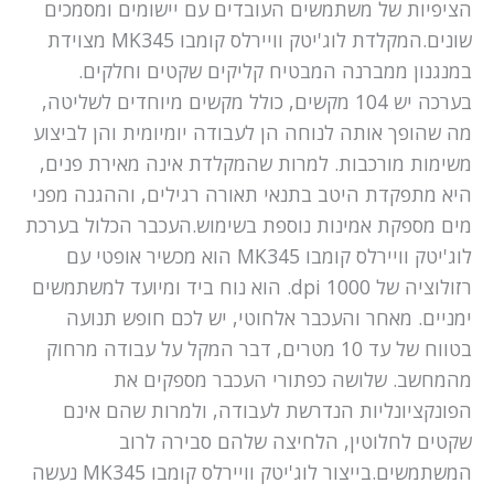
הציפיות של משתמשים העובדים עם יישומים ומסמכים
שונים.המקלדת לוג'יטק וויירלס קומבו MK345 מצוידת
במנגנון ממברנה המבטיח קליקים שקטים וחלקים.
בערכה יש 104 מקשים, כולל מקשים מיוחדים לשליטה,
מה שהופך אותה לנוחה הן לעבודה יומיומית והן לביצוע
משימות מורכבות. למרות שהמקלדת אינה מאירת פנים,
היא מתפקדת היטב בתנאי תאורה רגילים, וההגנה מפני
מים מספקת אמינות נוספת בשימוש.העכבר הכלול בערכת
לוג'יטק וויירלס קומבו MK345 הוא מכשיר אופטי עם
רזולוציה של 1000 dpi. הוא נוח ביד ומיועד למשתמשים
ימניים. מאחר והעכבר אלחוטי, יש לכם חופש תנועה
בטווח של עד 10 מטרים, דבר המקל על עבודה מרחוק
מהמחשב. שלושה כפתורי העכבר מספקים את
הפונקציונליות הנדרשת לעבודה, ולמרות שהם אינם
שקטים לחלוטין, הלחיצה שלהם סבירה לרוב
המשתמשים.בייצור לוג'יטק וויירלס קומבו MK345 נעשה