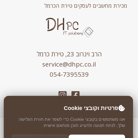
מכירת מחשבים לעסקים טירת הכרמל
הרב וינרוב 23, טירת כרמל
service@dhpc.co.il
054-7395539
פרטיות וקובצי Cookie
אנו משתמשים בקובצי Cookie כדי לשפר את חווית הגלישה
שלך, לנתח תנועה ולהציע תוכן מותאם אישית.
כל הזכויות שמורות © 2026 DHPC
אבטחה וניטור 24/7 ע"י
Weblock