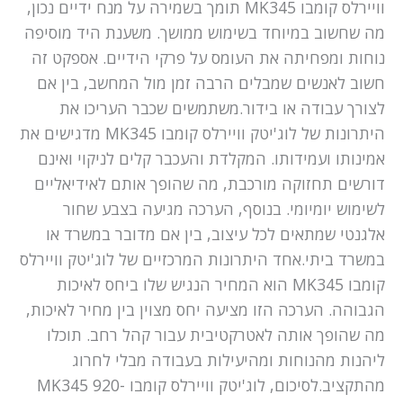
וויירלס קומבו MK345 תומך בשמירה על מנח ידיים נכון,
מה שחשוב במיוחד בשימוש ממושך. משענת היד מוסיפה
נוחות ומפחיתה את העומס על פרקי הידיים. אספקט זה
חשוב לאנשים שמבלים הרבה זמן מול המחשב, בין אם
לצורך עבודה או בידור.משתמשים שכבר העריכו את
היתרונות של לוג'יטק וויירלס קומבו MK345 מדגישים את
אמינותו ועמידותו. המקלדת והעכבר קלים לניקוי ואינם
דורשים תחזוקה מורכבת, מה שהופך אותם לאידיאליים
לשימוש יומיומי. בנוסף, הערכה מגיעה בצבע שחור
אלגנטי שמתאים לכל עיצוב, בין אם מדובר במשרד או
במשרד ביתי.אחד היתרונות המרכזיים של לוג'יטק וויירלס
קומבו MK345 הוא המחיר הנגיש שלו ביחס לאיכות
הגבוהה. הערכה הזו מציעה יחס מצוין בין מחיר לאיכות,
מה שהופך אותה לאטרקטיבית עבור קהל רחב. תוכלו
ליהנות מהנוחות ומהיעילות בעבודה מבלי לחרוג
מהתקציב.לסיכום, לוג'יטק וויירלס קומבו MK345 920-