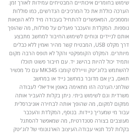
שימוש בחומרים איכותיים המבטיחים עמידות לאורך זמן.
הערכה כוללת את כל המרכיבים הנדרשים, כמו סוללות
ומסמכים, המאפשרים להתחיל בעבודה מיד ללא הוצאות
נוספות. המקלדת והעכבר פועלים על סוללות, מה שהופך
אותם לניידים ונוחים לשימוש.החיבור למחשב מתבצע
דרך מקלט USB, המבטיח קשר מהיר ואמין ללא כבלים
מיותרים. המקלט הקומפקטי והקל לא תופס הרבה מקום
ותמיד יכול להיות בהישג יד. עם חיבור פשוט תוכלו
להשתמש בלוג'יטק וויירלס קומבו MK345 עם כל מכשיר
תואם, בין אם מדובר במחשב נייד או במחשב
שולחני.הערכה הזו מתאימה באופן אידיאלי לעבודה
משרדית וגם לשימוש ביתי. ניתן בקלות להעביר אותה
ממקום למקום, מה שהופך אותה לבחירה אוניברסלית
עבור מי שמעריך ניידות. בנוסף, המקלדת והעכבר
מעוצבים בצורה סטנדרטית, מה שמאפשר להסתגל
בקלות לכל תנאי עבודה.העיצוב הארגונומי של לוג'יטק