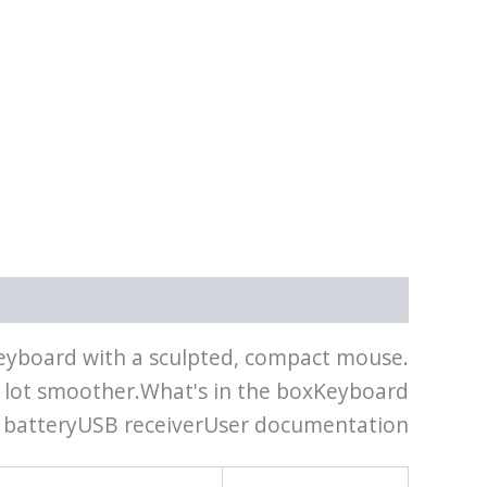
תיאור
מידע נוסף
keyboard with a sculpted, compact mouse.
e lot smoother.What's in the boxKeyboard
A batteryUSB receiverUser documentation