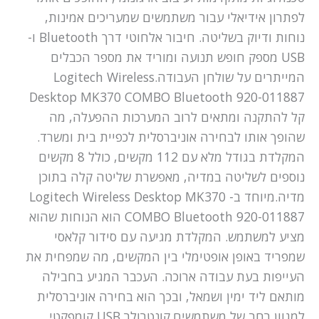
לפתרון אידיאלי עבור משתמשים שמעריכים אמינות,
נוחות ודיוק בשליטה. חיבור אלחוטי דרך Bluetooth ו-
USB מספק חופש תנועה ומוריד את מספר הכבלים
המייתרים על שולחן העבודה.Logitech Wireless
Desktop MK370 COMBO Bluetooth 920-011887
קל להתקנה ומתאים לרוב המערכות ההפעלה, מה
שהופך אותו לבחירה אוניברסלית לכפיית בית ומשרד.
המקלדת בגודל מלא עם 112 מקשים, כולל 8 מקשים
נוספים לשליטה במדיה, מאפשרת שליטה קלה בתוכן
מדיה.מיוחד ב- Logitech Wireless Desktop MK370
COMBO Bluetooth 920-011887 הוא הנוחות שהוא
מציע למשתמש. המקלדת מגיעה עם סידור קלאסי
שמפריד באופן אופטימלי בין המקשים, מה שמפחית את
העייפות בעת עבודה ארוכה. העכבר המגיע בחבילה
מותאם ליד ימין ושמאל, ובכך הוא בחירה אוניברסלית
למגוון רחב של משתמשים.קונטרולר USB קומפקטי