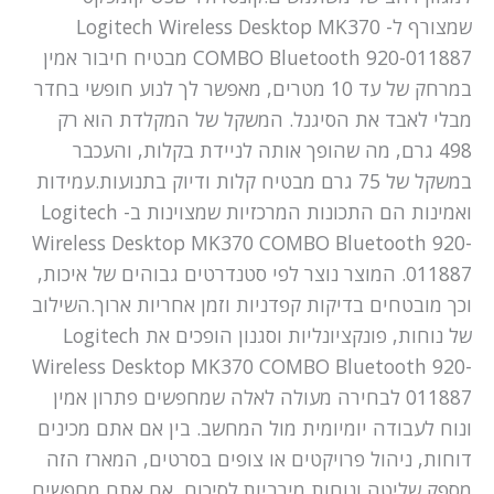
שמצורף ל- Logitech Wireless Desktop MK370
COMBO Bluetooth 920-011887 מבטיח חיבור אמין
במרחק של עד 10 מטרים, מאפשר לך לנוע חופשי בחדר
מבלי לאבד את הסיגנל. המשקל של המקלדת הוא רק
498 גרם, מה שהופך אותה לניידת בקלות, והעכבר
במשקל של 75 גרם מבטיח קלות ודיוק בתנועות.עמידות
ואמינות הם התכונות המרכזיות שמצוינות ב- Logitech
Wireless Desktop MK370 COMBO Bluetooth 920-
011887. המוצר נוצר לפי סטנדרטים גבוהים של איכות,
וכך מובטחים בדיקות קפדניות וזמן אחריות ארוך.השילוב
של נוחות, פונקציונליות וסגנון הופכים את Logitech
Wireless Desktop MK370 COMBO Bluetooth 920-
011887 לבחירה מעולה לאלה שמחפשים פתרון אמין
ונוח לעבודה יומיומית מול המחשב. בין אם אתם מכינים
דוחות, ניהול פרויקטים או צופים בסרטים, המארז הזה
מספק שליטה ונוחות מירביות.לסיכום, אם אתם מחפשים