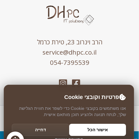
הרב וינרוב 23, טירת כרמל
service@dhpc.co.il
054-7395539
פרטיות וקובצי Cookie
אנו משתמשים בקובצי Cookie כדי לשפר את חווית הגלישה
שלך, לנתח תנועה ולהציע תוכן מותאם אישית.
כל הזכויות שמורות © 2026 DHPC
אבטחה וניטור 24/7 ע"י
Weblock
אישור הכל
דחייה
עיצוב ופיתוח ע"י
Logicode