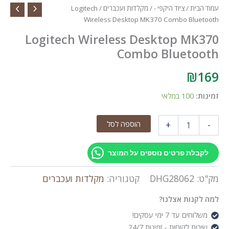
עמוד הבית
/
ציוד היקפי -
/
מקלדות ועכברים
/ Logitech
Wireless Desktop MK370 Combo Bluetooth
Logitech Wireless Desktop MK370
Combo Bluetooth
₪
169
זמינות:
100 במלאי
כמות
הוספה לסל
+
-
של
Logitech
Wireless
לקבלת פרטים נוספים על המוצר
Desktop
MK370
מק"ט:
DHG28062
קטגוריה:
מקלדות ועכברים
Combo
Bluetooth
למה לקנות אצלנו?
משלוחים עד 7 ימי עסקים!
שירות לקוחות - זמינות 24/7