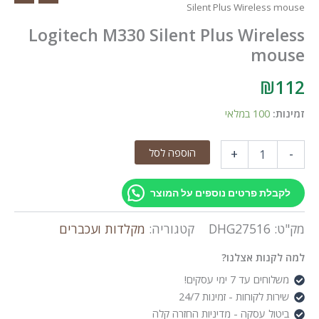
Silent Plus Wireless mouse
Logitech M330 Silent Plus Wireless
mouse
₪
112
זמינות:
100 במלאי
כמות
הוספה לסל
+
-
של
Logitech
M330
לקבלת פרטים נוספים על המוצר
Silent
Plus
מק"ט:
DHG27516
קטגוריה:
מקלדות ועכברים
Wireless
mouse
למה לקנות אצלנו?
משלוחים עד 7 ימי עסקים!
שירות לקוחות - זמינות 24/7
ביטול עסקה - מדיניות החזרה קלה