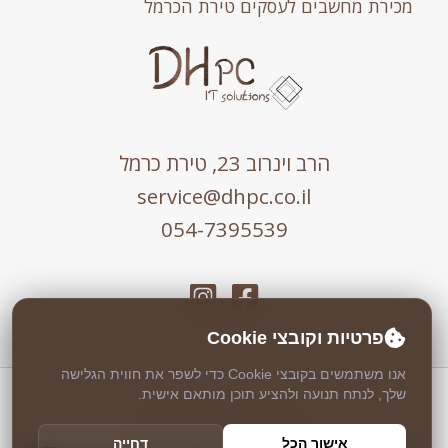
מכירת מחשבים לעסקים טירת הכרמל
הרב וינרוב 23, טירת כרמל
service@dhpc.co.il
054-7395539
פרטיות וקובצי Cookie
אנו משתמשים בקובצי Cookie כדי לשפר את חווית הגלישה
שלך, לנתח תנועה ולהציע תוכן מותאם אישית.
כל הזכויות שמורות © 2026 DHPC
אבטחה וניטור 24/7 ע"י
Weblock
אישור הכל
דחייה