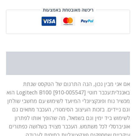
ריכשה מאובטחת באמצעות
תיאור
מידע נוסף
אם אני מבין נכון, הנה התרגום של הטקסט שנתת
באנגלית:עכבר חוטי Logitech B100 [910-005547] הוא
מכשיר נוח ופונקציונלי המיועד לשימוש עם מחשבי שולחן
וגם ניידים. בזכות העיצוב הסימטרי, העכבר מתאים גם
לשימוש ביד ימין וגם בשמאל, מה שהופך אותו לפתרון
אוניברסלי לכל משתמש. העכבר מצויד בשלושה כפתורים
עיקריים שמספקים פונקציונליות בסיסית לעבודה