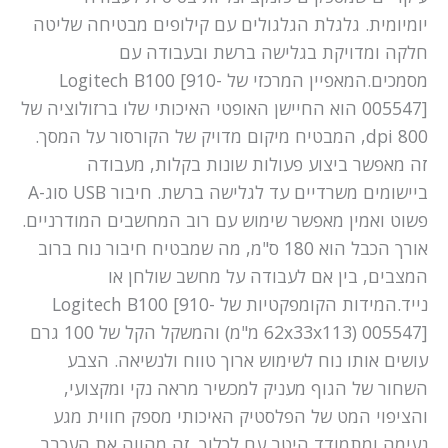
יומיומית. גלגלת הגלגולים עם קילופים מבטיחה שליטה
חלקה ומדויקת בגלישה ברשת ובעבודה עם
מסמכים.המאפיין המרכזי של Logitech B100 [910-
005547] הוא החיישן האופטי האיכותי שלו ברזולוציה של
800 dpi, המבטיח מיקום מדויק של הקורסור על המסך.
זה מאפשר ביצוע פעולות שונות בקלות, מעבודה
ביישומים משרדיים עד לגלישה ברשת. חיבור USB סוג-A
פשוט ואמין מאפשר שימוש עם רוב המחשבים המודרניים.
אורך הכבל הוא 180 ס"מ, מה שמבטיח חיבור נוח ברוב
המצבים, בין אם לעבודה על מחשב שולחן או
נייד.המידות הקומפקטיות של Logitech B100 [910-
005547] (62x33x113 מ"מ) והמשקל הקל של 100 גרם
עושים אותו נוח לשימוש ארוך טווח ולנשיאה. הצבע
השחור של הגוף מעניק למכשיר מראה נקי ומקצועי,
והציפוי המט של הפלסטיק האיכותי מספק חווית מגע
נעימה ומתמודד היטב עם לכלוך. זה מהווה את העכבר