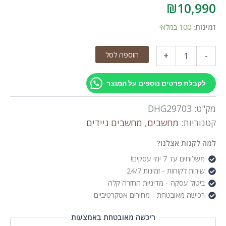
₪
10,990
זמינות:
100 במלאי
כמות
הוספה לסל
+
-
של
Lenovo
Yoga
לקבלת פרטים נוספים על המוצר
Pro
9
מק"ט:
DHG29703
16IAH10
16"
קטגוריות:
מחשבים
,
מחשבים ניידים
3.2K
OLED
למה לקנות אצלנו?
Ultra
משלוחים עד 7 ימי עסקים!
9
שירות לקוחות - זמינות 24/7
285H/32GB/1TB/RTX5060/WIN11P/3Y
ביטול עסקה - מדיניות החזרה קלה
רכישה מאובטחת - מחירים אטקרטיביים
ריכשה מאובטחת באמצעות