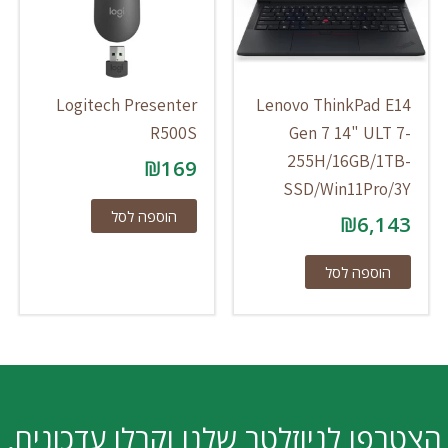
Logitech Presenter
Lenovo ThinkPad
R500S
Gen 7 14" UL
255H/16GB/1
₪
169
SSD/Win11Pr
הוספה לסל
₪
6,
וספה לסל
ו לניוזלטר שלנו וקבלו עדכונים,