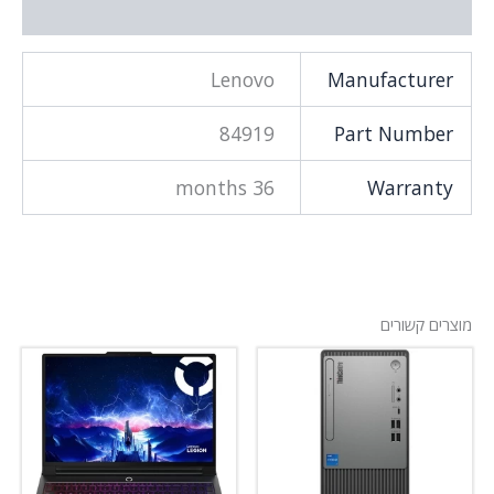
וסף
Lenovo
Manufactu
84919
Part Num
36 months
Warra
קשורים