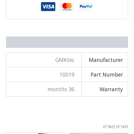
 נוסף
GMKtec
Manufacture
10019
Part Numbe
36 months
Warrant
ם קשורים