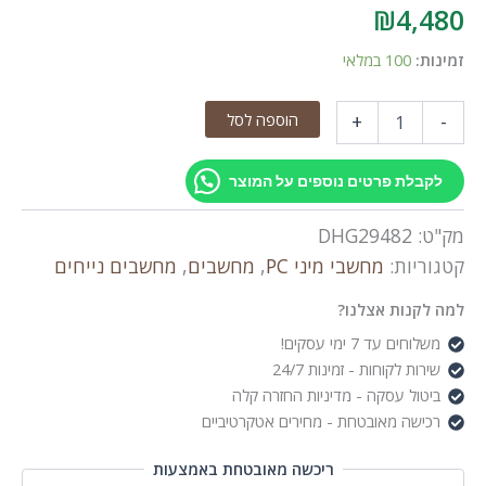
₪
4,
ת:
100 במלאי
הוספה לסל
+
GM
Nu
קבלת פרטים נוספים על המוצר
ט:
DHG29482
H255/32GB/1TB/W1
ריות:
מחשבי מיני PC
,
מחשבים
,
מחשבים נייחים
לקנות אצלנו?
לוחים עד 7 ימי עסקים!
ירות לקוחות - זמינות 24/7
יטול עסקה - מדיניות החזרה קלה
כישה מאובטחת - מחירים אטקרטיביים
ריכשה מאובטחת באמצעות