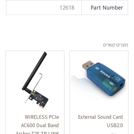
12618
Part Number
מוצרים קשורים
WIRELESS PCIe
External Sound Card
AC600 Dual Band
USB2.0
Archer T2E TP-LINK