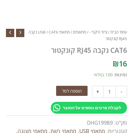
עמוד הבית
/
ציוד היקפי -
/
מתאמים
/
מתאמי USB
/ CAT6 נקבה
RJ45 קונקטור
CAT6 נקבה RJ45 קונקטור
₪
16
זמינות:
100 במלאי
כמות
הוספה לסל
+
-
של
CAT6
נקבה
לקבלת פרטים נוספים על המוצר
RJ45
קונקטור
מק"ט:
DHG19989
קטגוריות:
מתאמי USB
,
מתאמי רשת
,
מתאמי תצוגה
,