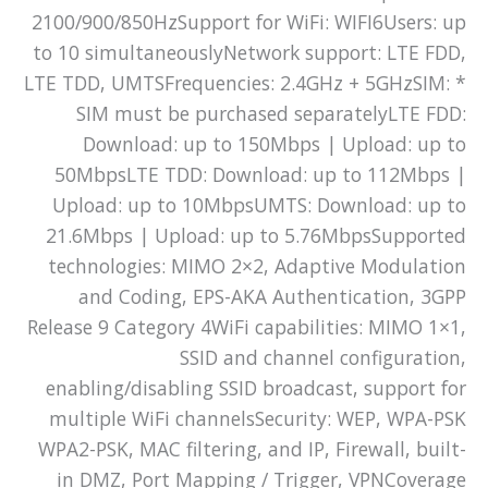
2100/900/850HzSupport for WiFi: WIFI6Users: up
to 10 simultaneouslyNetwork support: LTE FDD,
LTE TDD, UMTSFrequencies: 2.4GHz + 5GHzSIM: *
SIM must be purchased separatelyLTE FDD:
Download: up to 150Mbps | Upload: up to
50MbpsLTE TDD: Download: up to 112Mbps |
Upload: up to 10MbpsUMTS: Download: up to
21.6Mbps | Upload: up to 5.76MbpsSupported
technologies: MIMO 2×2, Adaptive Modulation
and Coding, EPS-AKA Authentication, 3GPP
Release 9 Category 4WiFi capabilities: MIMO 1×1,
SSID and channel configuration,
enabling/disabling SSID broadcast, support for
multiple WiFi channelsSecurity: WEP, WPA-PSK
WPA2-PSK, MAC filtering, and IP, Firewall, built-
in DMZ, Port Mapping / Trigger, VPNCoverage