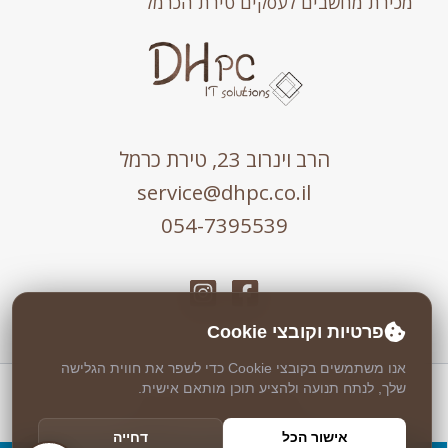
מכירת מחשבים לעסקים טירת הכרמל
הרב וינרוב 23, טירת כרמל
service@dhpc.co.il
054-7395539
פרטיות וקובצי Cookie
אנו משתמשים בקובצי Cookie כדי לשפר את חווית הגלישה
שלך, לנתח תנועה ולהציע תוכן מותאם אישית.
כל הזכויות שמורות © 2026 DHPC
אבטחה וניטור 24/7 ע"י
Weblock
אישור הכל
דחייה