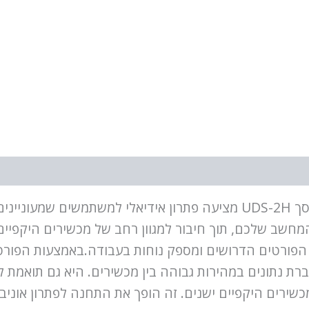
גולד טאצ' USB3.0 טייפ A ו-C תחנת דוקינג דו-מסך UDS-2H מציעה פתרון 
ינג דו-מסך UDS-2H מספקת העברת נתונים במהירות גבוהה בין מכשירים. ה
 בעיות במכשירים היקפיים ישנים. זה הופך את התחנה לפתרון 