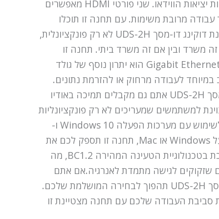
לדרישותיהם.מאפיין חשוב נוסף של גולד טאצ' USB3.0 טייפ A ו-C תחנת דוקינג דו-מסך UDS-2H הוא נוכחות יציאות הווידאו. שני פורטי HDMI מאפשרים
העבודה של Windows, מה שחשוב במיוחד עבור עבודה מרובת משימות. עם תחנה זו תוכלו
לעבוד בו-זמנית עם מספר יישומים, מה שיגביר את הפרודוקטיביות שלכם.גולד טאצ' USB3.0 טייפ A ו-C תחנת דוקינג דו-מסך UDS-2H לא רק פונקציונלית,
ה משרד ובין אם זה משרד ביתי. תחנה זו
משתלבת באופן מושלם בקונספט האסתטי המודרני, מדגישה את המקצועיות שלכם.חיבור לרשת באמצעות Gigabit Ethernet הוא יתרון נוסף של גולד
ט יציב ומהיר, דבר החשוב במיוחד לעבודה מרחוק או להזרמת נתונים.
תוכלו לשכוח מבעיות חיבור ולהתמקד במשימות שלכם.עם גולד טאצ' USB3.0 טייפ A ו-C תחנת דוקינג דו-מסך UDS-2H אתם גם מקבלים תמיכה באודיו
 מצוינת למשתמשים שמעריכים לא רק פונקציונליות
אלא גם איכות שמע.תחנת הדוקינג גולד טאצ' USB3.0 טייפ A ו-C תחנת דוקינג דו-מסך UDS-2H מתאימה לשימוש עם מערכות הפעלה Windows 10 ו-
Mac OS, מה שהופך אותה לפתרון אוניברסלי למשתמשים בפלטפורמות שונות. ללא קשר אם אתם עובדים על Windows או Mac, תחנה זו תספק לכם את
כל הפונקציות הנדרשות.כדאי לציין גם שגולד טאצ' USB3.0 טייפ A ו-C תחנת דוקינג דו-מסך UDS-2H תומכת בטכנולוגיית הטעינה המהירה BC1.2, מה
ם שזקוקים לגישה מתמדת לאנרגיה.אם אתם
מחפשים פתרון אוניברסלי ואמין לחיבור המכשירים שלכם, גולד טאצ' USB3.0 טייפ A ו-C תחנת דוקינג דו-מסך UDS-2H תהפוך לבחירה המושלמת שלכם.
את סביבת העבודה שלכם עם תחנה מצטיינת זו