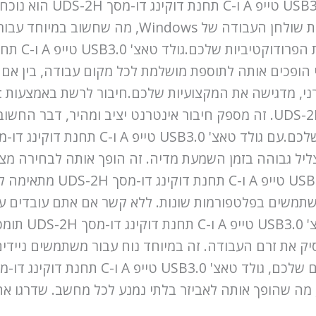
לשכפל את התמונה מהמסך הראשי או להרחיב את שולחן 
הופכים אותה לתוספת מושלמת לכל מקום עבודה, בין אם ז
טאצ' USB3.0 טייפ A ו-C תחנת דוקינג דו-מסך UDS-2H. זה מספק חיבור אינטרנ
מאיכות צליל גבוהה בזמן השמעת מדיה. זה הופך אותה לבחירה
 את זרם העבודה. זה במיוחד נוח עבור משתמשים ניידי
ים, מה שהופך אותה לאביזר בלתי נמנע לכל מחשב. שדרגו 