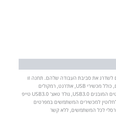
אידיאלי למשתמשים שמעוניינים לשדרג את סביבת העבודה שלהם. תחנה זו
מאפשרת להרחיב בקלות את הפונקציונליות של המחשב שלכם, תוך חיבור למגוון רחב של מכשירים היקפיים, כולל מכשירי USB, את'רנט, רמקולים
ומיקרופונים. רק כבל USB אחד מעניק גישה לכל הפורטים הדרושים ומספק נוחות בעבודה.באמצעות הפורטים המובנים USB3.0, גולד טאצ' USB3.0 טייפ
יא גם תואמת לחלוטין למכשירים המשתמשים במפרטים
אוניברסלי לכל המשתמשים, ללא קשר