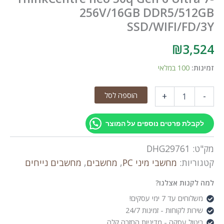
256V/16GB DDR5/512GB
SSD/WIFI/FD/3Y
₪
3,524
זמינות:
100 במלאי
כמות
הוספה לסל
+
-
של
ThinkCentre
neo
לקבלת פרטים נוספים על המוצר
50q
Gen
מק"ט:
DHG29761
6
Ultra
קטגוריות:
מחשבי מיני PC
,
מחשבים
,
מחשבים נייחים
7-
256V/16GB
למה לקנות אצלנו?
DDR5/512GB
משלוחים עד 7 ימי עסקים!
SSD/WIFI/FD/3Y
שירות לקוחות - זמינות 24/7
ביטול עסקה - מדיניות החזרה קלה