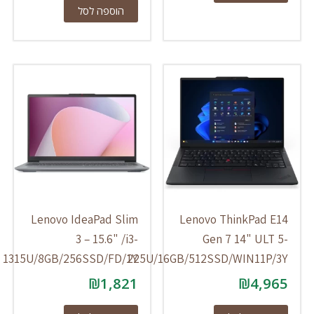
הוספה לסל
Lenovo IdeaPad Slim
Lenovo ThinkPad E14
3 – 15.6" /i3-
Gen 7 14" ULT 5-
1315U/8GB/256SSD/FD/1Y
225U/16GB/512SSD/WIN11P/3Y
₪
1,821
₪
4,965