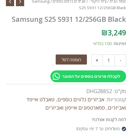
עמוד הבית
/
ציוד היקפי -
/
אביזרים נלווים נוספים
/ Samsung
S25 S931 12/256GB Black
Samsung S25 S931 12/256GB Black
₪
3,249
זמינות:
100 במלאי
כמות
הוספה לסל
+
-
של
Samsung
S25
לקבלת פרטים נוספים על המוצר
S931
12/256GB
מק"ט:
DHG28852
Black
קטגוריות:
אביזרים נלווים נוספים
,
טאבלט אייפד
ואביזרים
,
סמארטפונים אייפון ואביזרים
למה לקנות אצלנו?
משלוחים עד 7 ימי עסקים!