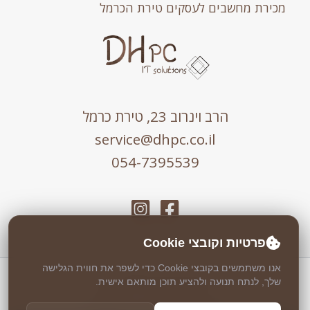
מכירת מחשבים לעסקים טירת הכרמל
הרב וינרוב 23, טירת כרמל
service@dhpc.co.il
054-7395539
פרטיות וקובצי Cookie
אנו משתמשים בקובצי Cookie כדי לשפר את חווית הגלישה
כל הזכויות שמורות © 2026 DHPC
שלך, לנתח תנועה ולהציע תוכן מותאם אישית.
אבטחה וניטור 24/7 ע"י
Weblock