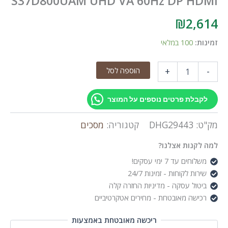
S37D800UAM UHD VA 60Hz DP HDMI
₪
2,614
זמינות:
100 במלאי
כמות
הוספה לסל
+
-
של
SAMSUNG
36.5"
לקבלת פרטים נוספים על המוצר
ViewFinity
S8
מק"ט:
DHG29443
קטגוריה:
מסכים
S37D800UAM
UHD
למה לקנות אצלנו?
VA
60Hz
משלוחים עד 7 ימי עסקים!
DP
שירות לקוחות - זמינות 24/7
HDMI
ביטול עסקה - מדיניות החזרה קלה
רכישה מאובטחת - מחירים אטקרטיביים
ריכשה מאובטחת באמצעות