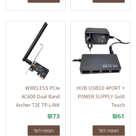
WIRELESS PCIe
HUB USB3.0 4PORT +
AC600 Dual Band
POWER SUPPLY Gold
Archer T2E TP-LINK
Touch
₪
73
₪
61
הוספה לסל
הוספה לסל