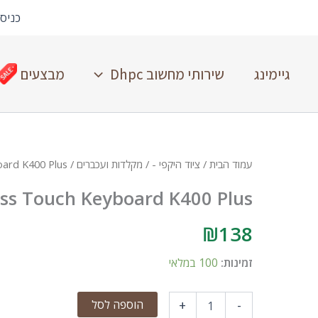
כניס
גיימינג
שירותי מחשוב Dhpc
מבצעים
עמוד הבית
/
ציוד היקפי -
/
מקלדות ועכברים
/ Logitech Wireless Touch Keyboard K400 Plus
ess Touch Keyboard K400 Plus
₪
138
זמינות:
100 במלאי
הוספה לסל
+
-