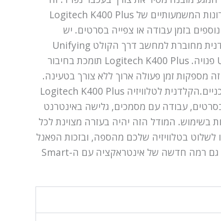
מהווה את הדגש על השימוש הנוח ביישומים ביתיים, בהם חשוב לשמור על מקום פנוי על השולחן.אחת היתרונות המשמעותיים של Logitech K400 Plus
פים בזמן עבודה או צפייה בסרטים. יש
בקלדנית 87 מקשים ו-5 מקשים נוספים שהופכים את השליטה במכשיר לפשוטה ולאינטואיטיבית יותר.הקלדנית מחוברת למחשב דרך הקולט Unifying
שמגיע כחלק מהאריזה. ההתקנה פשוטה ומהירה: כדי להתחיל לעבוד, ספק להכניס את הקולט ליציאת USB פנויה. Logitech K400 Plus תומכת בחיבור
וללות שמגיעות באריזה מספקות זמן פעולה ארוך ללא צורך בטעינה.
חשוב גם כיוון איכות הבנייה: הקלדנית עשויה מפלסטיק איכותי שמבטיח אורך חייו ועמידות גבוהה לנזקים מכניים.הקלדנית לטלוויזיה Logitech K400 Plus
בסרטים, עבודה עם מסמכים, גלישה באינטרנט
רק איכות גבוהה אלא גם נוחות בשימוש. המודל הזה יהיה בעזרה מצוינת לכל
לכם ליהנות מסרטים, משחקים ויישומים בנוחות ובקלות.עם Logitech K400 Plus תוכלו לשלוט בטלוויזיה שלכם מהספה, ובזכות הפאנל
המגע תוכלו לנוע בין התפריטים ולבצע פעולות במהירות ובנוחות. הקלדנית הזו היא לא רק כלי הקלדה, אלא גם רמה חדשה של אינטראקציה עם ה-Smart