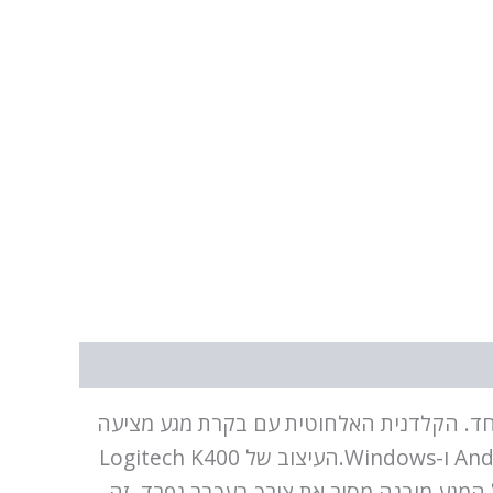
יונליות במכשיר אחד. הקלדנית האלחוטית עם בקרת מגע מציעה
שליטה מלאה על Smart TV, מחשב או מחשב נייד, תואמת באופן מלא מערכות הפעלה Android, Chrome OS ו-Windows.העיצוב של Logitech K400
 המגע מובנה מסיר את צורך בעכבר נפרד. זה