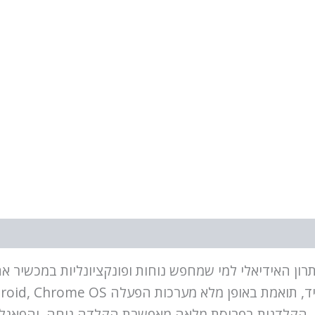
וויזיה Logitech K400 Plus היא הפתרון האידיאלי למי שמחפש נוחות ופונקצ
ומיה. הקלדנית בפריסת מלאה מאפשרת הקלדה נוחה, והפאנל