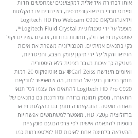
אותו לבחירה אידיאלית למקצוענים שמחפשים חדות
ופירוט מרבי בוידאו-קונפרנסים, בשידורים או בהקלטות
וידאו.הוובקאם Logitech HD Pro Webcam C920
מופעל על ידי טכנולוגיית Logitech Fluid Crystal™,
שמספקת וידאו חלק, תמונות ברורות, צבעים עשירים וקול
נקי בתנאים אמיתיים. הטכנולוגיה משפרת את איכות
הוידאו והקול על ידי תיקון עומק הצבע והניגודיות,
מעניקה כך איכות מעבר רצינית ללא היסטוריה
ואיומים.העדשה Carl Zeiss® עם אוטופוקוס 20-רמות
תומך בכיוונון רגעי של החדות, מה שמאפשר לוובקאם
Logitech HD Pro C920 להתאים את עצמו לכל תנאי
התאורה, מספק תמונה ברורה ומדודגנת גם בתנאים של
תאורה מועטה. הוובקאמרה תומך גם בהקלטת וידאו
ברזולוציה HD 720p, מאפשר למשתמשים אפשרויות
נוספות להתאמה אישית לפי צרכיהם.עם פונקציית
ההעלאה בלחיצה אחת לאיכות HD לפלטפורמות כמו