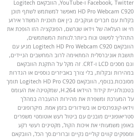
Facebook, Twitter ו-YouTube, הוובקאם Logitech
HD Pro Webcam C920 מאפשר למשתמש לשתף תוכן
בקלות עם חברים ועוקבים. בין אם תוכנית המשדר אירוע
חי או העלאה של וידאו שנרשם, הפונקציה הזו הופכת את
התהליך לפשוט ונוח ביותר.לנוחות המשתמשים,
הוובקאם Logitech HD Pro Webcam C920 מגיע עם
תושבת אוניברסלית המתאימה לרוב המחשבים הניידים,
וגם מסכים LCD ו-CRT. זה מקל על התקנת הוובקאם
במהירות ובקלות, בלי צורך באביזרים נוספים או הגדרות
מסובכות.בנוסף, הוובקאם Logitech HD Pro C920 תומך
בטכנולוגיית קידוד הוידאו H.264, שמקטינה את העומס
על המערכת ומשפרת את מהירות ההעברה במהלך
וידאו-קונפרנסים או בשידורים בזמן אמת. מיקרופונים
סטריאופוניים מובנים עם ביטול רעש אוטומטי משפרים
באופן משמעותי את איכות הקול, מקטינים רעשי רקע
ומספקים קווים קוליים נקיים וברורים.סך הכל, הוובקאם