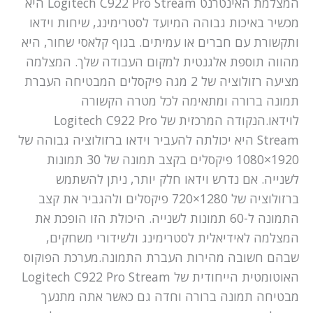
המצלמת האינטרנט Logitech C922 Pro Stream היא
מכשיר באיכות גבוהה המיועד לסטרימינג, שיחות וידאו
ותקשורת עם חברים או עמיתים. בגוף קלאסי שחור, היא
מהווה תוספת אלגנטית למקום העבודה שלך. המצלמה
מציעה רזולוציה של 2 מגה פיקסלים המבטיחה העברת
תמונה ברורה ומתאימה לכל מטרה הקשורה
לוידאו.הנקודה המרכזית של Logitech C922 Pro
Stream היא יכולתה להעביר וידאו ברזולוציה גבוהה של
1920×1080 פיקסלים בקצב תמונה של 30 תמונות
לשנייה. אם נדרש וידאו חלק יותר, ניתן להשתמש
ברזולוציה של 1280×720 פיקסלים ולהגביר את קצב
התמונה ל-60 תמונות לשנייה. היכולת הזו הופכת את
המצלמה לאידיאלית לסטרימינג ולשידורי משחקים,
שבהם חשובה מהירות העברת התמונה.מערכת הפוקוס
האוטומטית הייחודית של Logitech C922 Pro Stream
מבטיחה תמונה ברורה וחדה גם כאשר אתה מתנעך