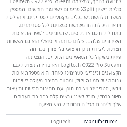
לתנועה.בנוסף, למצלמה Logitech C922 Pro Stream
כוללת רישיון XSplit פרימיום לשלושה חודשים, המספק
אפשרות להשתמש בכלים מקצועיים לסטרימינג ולהקלטת
וידאו. היכולת הזו משמשת כמצוינת לכל סטרימרים,
בתחילת דרכם או מנוסים, שמעוניינים לשפר את איכות
השידורים שלהם. צילום כרומה וירטואלי הוא גם אפשרות
מצוינת ליצירת תוכן מקצועי בלי צורך בכרומה
פיזית.בשיקול כל המאפיינים הנזכרים, המצלמה
Logitech C922 Pro Stream היא בחירה מצוינת עבור
מקצוענים ומעריצי סטרימינג כאחד. היא מספקת איכות
גבוהה של תמונה וקול, ומהווה בחירה מעולה לשיחות
וידאו, סטרימינג ויצירת תוכן. עם החיבור הפשוט והעיצוב
האוניברסלי, תוכל לאינטגרציה קלה בסביבת העבודה
שלך וליהנות מכל היתרונות שהיא מציעה.
Logitech
Manufacturer