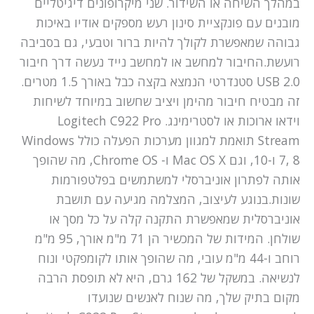
במהלך השיחה או השידור. שני מיקרופונים דיגיטליים
מובנים עם פונקציית סינון רעש מספקים אודיו באיכות
גבוהה שמאפשרת לקולך להיות ברור וטבעי, גם בסביבה
רועשת.החיבור למחשב או למחשב נייד נעשה דרך חיבור
USB 2.0 סטנדרטי הנמצא בקצה כבל באורך 1.5 מטרים.
זה מבטיח חיבור מהימן ויציב שחשוב במיוחד לשיחות
וידאו ארוכות או לסטרימינג. Logitech C922 Pro
Stream תואמת למגוון מערכות הפעלה כולל Windows
7, 8 ו-10, וגם Mac OS X ו- Chrome OS, מה שהופך
אותה לפתרון אוניברסלי למשתמשים בפלטפורמות
שונות.בנוגע לעיצוב, המצלמה מגיעה עם תושבת
אוניברסלית שמאפשרת התקנה קלה על כל מסך או
שולחן. המידות של המכשיר הן 71 מ"מ אורך, 95 מ"מ
רוחב ו-44 מ"מ עובי, מה שהופך אותו לקומפקטי ונוח
לנשיאה. במשקל של 162 גרם, היא לא תופסת הרבה
מקום בתיק שלך, מה שנוח לאנשים שנועדו