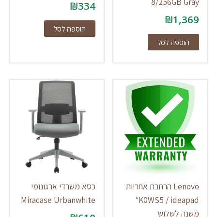
8/256GB Gray
₪
334
₪
1,369
הוספה לסל
הוספה לסל
Lenovo הרחבת אחריות
כסא משרדי ארגונומי
Miracase Urbanwhite
K0WS5 / ideapad*
משנה לשלוש