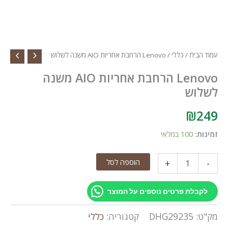
עמוד הבית
/
כללי
/ Lenovo הרחבת אחריות AIO משנה לשלוש
Lenovo הרחבת אחריות AIO משנה
לשלוש
₪
249
זמינות:
100 במלאי
כמות
הוספה לסל
+
-
של
Lenovo
הרחבת
לקבלת פרטים נוספים על המוצר
אחריות
AIO
מק"ט:
DHG29235
קטגוריה:
כללי
משנה