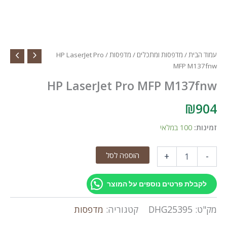
עמוד הבית
/
מדפסות ומתכלים
/
מדפסות
/ HP LaserJet Pro
MFP M137fnw
HP LaserJet Pro MFP M137fnw
₪
904
זמינות:
100 במלאי
כמות
הוספה לסל
+
-
של
HP
LaserJet
לקבלת פרטים נוספים על המוצר
Pro
MFP
מק"ט:
DHG25395
קטגוריה:
מדפסות
M137fnw