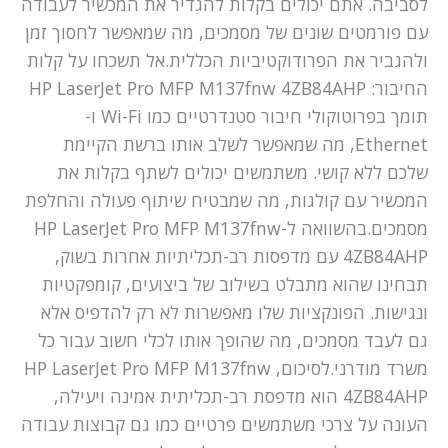
לסביבה. אתם יכולים בקלות להגדיר את המכשיר לעבודה
עם פורמטים שונים של מסמכים, מה שמאפשר לחסוך זמן
ולהגביר את הפרודוקטיביות הכללית.אל תשכחו על קלות
החיבור: HP LaserJet Pro MFP M137fnw 4ZB84AHP
תומך בפרוטוקולי חיבור סטנדרטיים כמו Wi-Fi ו-
Ethernet, מה שמאפשר לשלב אותו ברשת הקיימת
שלכם ללא קושי. משתמשים יכולים לשתף בקלות את
המכשיר עם קולגות, מה שמבטיח שיתוף פעולה והחלפת
מסמכים.בהשוואה ל-HP LaserJet Pro MFP M137fnw
4ZB84AHP עם מדפסות רב-תכליתיות אחרות בשוק,
תבחינו שהוא מתבלט בשילוב של ביצועים, קומפקטיות
ונגישות. הפונקציות שלו מאפשרות לא רק להדפיס אלא
גם לעבד מסמכים, מה שהופך אותו לכלי חשוב עבור כל
משרד מודרני.לסיכום, HP LaserJet Pro MFP M137fnw
4ZB84AHP הוא מדפסת רב-תכליתית אמינה ויעילה,
העונה על צרכי משתמשים פרטיים כמו גם קבוצות עבודה