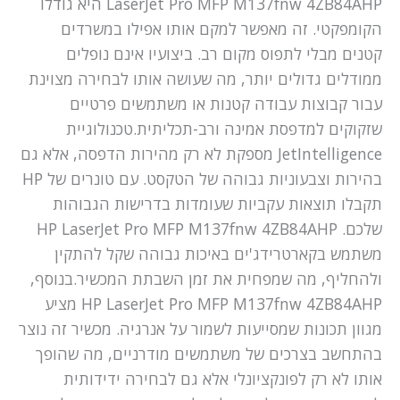
LaserJet Pro MFP M137fnw 4ZB84AHP היא גודלו
הקומפקטי. זה מאפשר למקם אותו אפילו במשרדים
קטנים מבלי לתפוס מקום רב. ביצועיו אינם נופלים
ממודלים גדולים יותר, מה שעושה אותו לבחירה מצוינת
עבור קבוצות עבודה קטנות או משתמשים פרטיים
שזקוקים למדפסת אמינה ורב-תכליתית.טכנולוגיית
JetIntelligence מספקת לא רק מהירות הדפסה, אלא גם
בהירות וצבעוניות גבוהה של הטקסט. עם טונרים של HP
תקבלו תוצאות עקביות שעומדות בדרישות הגבוהות
שלכם. HP LaserJet Pro MFP M137fnw 4ZB84AHP
משתמש בקארטרידג'ים באיכות גבוהה שקל להתקין
ולהחליף, מה שמפחית את זמן השבתת המכשיר.בנוסף,
HP LaserJet Pro MFP M137fnw 4ZB84AHP מציע
מגוון תכונות שמסייעות לשמור על אנרגיה. מכשיר זה נוצר
בהתחשב בצרכים של משתמשים מודרניים, מה שהופך
אותו לא רק לפונקציונלי אלא גם לבחירה ידידותית