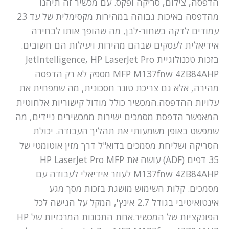
הדפסה, צילום, סריקה ופקס. עם מכשיר זה תיהנו
מהדפסה באיכות גבוהה במהירות מקסימלית של עד 23
עמודים לדקה בשחור-לבן, מה שהופך אותו לבחירה
אידיאלית לעסקים שבהם מהירות ויעילות הם חשובים.
בזכות טכנולוגיית JetIntelligence, HP LaserJet Pro
MFP M137fnw 4ZB84AHP מספק לא רק הדפסה
מהירה, אלא גם צריכת טונר חסכונית, מה שמפחית את
עלויות ההדפסה.המכשיר כולל מודול קישוריות אלחוטית
המאפשר הדפסת מסמכים ישירות ממכשירים ניידים, מה
שמפשט באופן משמעותי את תהליך העבודה. יכולת
הסריקה ושליחת מסמכים בדוא"ל דרך מזין אוטומטי של
35 דפים (ADF) עושה את HP LaserJet Pro MFP
M137fnw 4ZB84AHP לעוזר אידיאלי לעבודה עם
מסמכים. קלות השימוש מושגת בזכות מסך מגע
אינטואיטיבי בגודל 2.7 אינץ', המקל על הגישה לכל
הפונקציות של המכשיר.אחת התכונות המרכזיות של HP