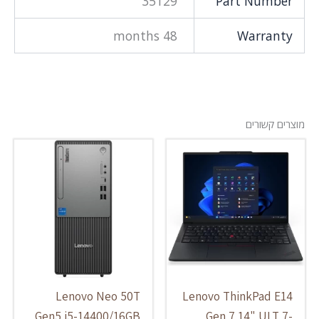
35129
Part Number
48 months
Warranty
מוצרים קשורים
Lenovo Neo 50T
Lenovo ThinkPad E14
Gen5 i5-14400/16GB
Gen 7 14" ULT 7-