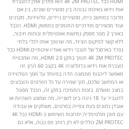
HDMI כבל 4K 2M PROTEC הוא פתרון אמין להעברת
אות וידאו באיכות גבוהה בין מכשירים שונים, בין אם
מדובר במחשב נייח, מכשירים ניידים, טלוויזיות, מקרנים
ועוד מכשירים מודרניים התומכים בממשק HDMI. הכבל
באורך 2 מטר מספק גמישות אופטימלית ונוחות חיבור,
ללא קשר למיקום הציוד, מה שהופך אותו לכלי בלתי
נפרד בארסנל של חובבי וידאו ואודיו איכותיים.HDMI כבל
4K 2M PROTEC תומך בתקן HDMI 2.0, מה שמבטיח
העברת אות וידאו ברזולוציה 4K בקצב 60 הרץ. זה
מאפשר ליהנות מתמונה חדה במיוחד על מסך הטלוויזיה
או המחשב שלכם, תוך שמירה על כל הפרטים והצבעים
במצב מושלם. בזכות התמיכה בתקן זה, הכבל מסוגל
להעביר עד 18 גיגה-ביט לשנייה, מה שמונע השהיות או
אובדן נתונים בעת צפייה בסרטים, משחקים או עבודה
עם תוכן מולטימדיה.יתרונות השימוש ב-HDMI כבל 4K
2M PROTEC כוללים לא רק רוחב פס גבוה, אלא גם