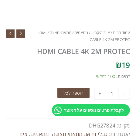
עמוד הבית
/
ציוד היקפי -
/
מתאמים
/
מתאמי תצוגה
/ HDMI
CABLE 4K 2M PROTEC
HDMI CABLE 4K 2M PROTEC
₪
19
זמינות:
100 במלאי
כמות
הוספה לסל
+
-
של
HDMI
CABLE
לקבלת פרטים נוספים על המוצר
4K
2M
מק"ט:
DHG27824
PROTEC
קטגוריות:
כבלי וידאו
,
מתאמי תצוגה
,
מתאמים
,
ציוד