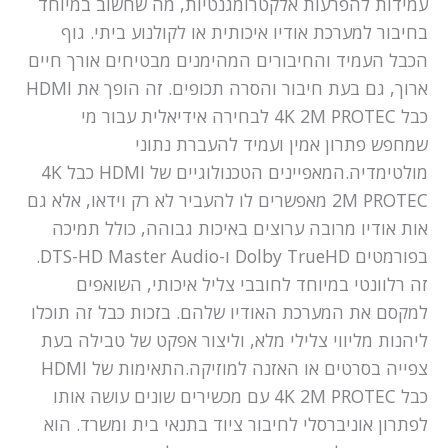
עמידות להפרעות אלקטרומגנטיות, מה שחשוב במיוחד
בחיבור למערכת אודיו איכותית או לקולנוע ביתי. גוף
הכבל העמיד והחיבורים המהימנים מבטיחים אורך חיים
ארוך, גם בעת חיבור והסרה תכופים. זה הופך את HDMI
כבל 4K 2M PROTEC לבחירה אידיאלית עבור מי
שמחפש פתרון אמין ועמיד להעברת נתוני
מולטימדיה.המאפיינים הטכנולוגיים של HDMI כבל 4K
2M PROTEC מאפשרים לו להעביר לא רק וידאו, אלא גם
אות אודיו מרובה ערוצים באיכות גבוהה, כולל תמיכה
בפורמטים Dolby TrueHD ו-DTS-HD Master Audio.
זה רלוונטי במיוחד לחובבי צליל איכותי, השואפים
למקסם את המערכת האודיו שלהם. בזכות כבל זה תוכלו
ליהנות מליווי צלילי מלא, וליצור אפקט של טבילה בעת
צפייה בסרטים או האזנה למוזיקה.התאימות של HDMI
כבל 4K 2M PROTEC עם מכשירים שונים עושה אותו
לפתרון אוניברסלי לחיבור ציוד בתנאי בית ומשרד. הוא