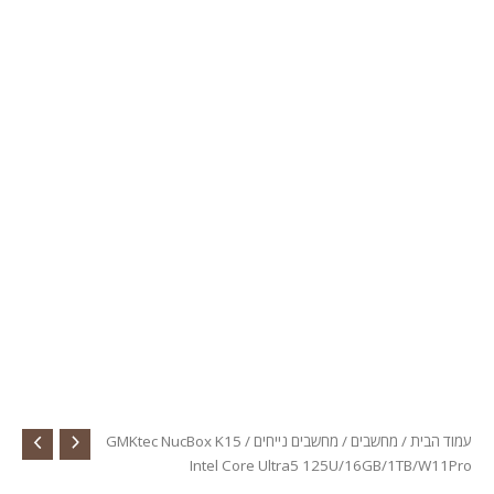
בית
/
מחשבים
/
מחשבים נייחים
/ GMKtec NucBox K15
Intel Core Ultra5 125U/16GB/1TB/