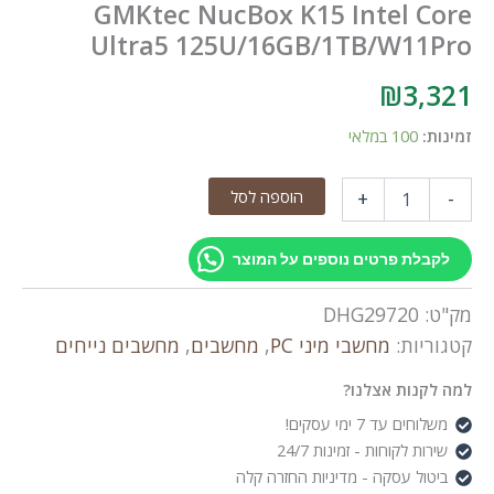
GMKtec NucBox K15 Intel 
Ultra5 125U/16GB/1TB/W11
₪
3,
:
100 במלאי
הוספה לסל
+
G
N
לת פרטים נוספים על המוצר
:
DHG29720
יות:
מחשבי מיני PC
,
מחשבים
,
מחשבים נייחים
125U/16GB/1TB/W
נות אצלנו?
ים עד 7 ימי עסקים!
ת לקוחות - זמינות 24/7
ול עסקה - מדיניות החזרה קלה