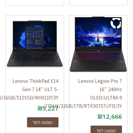
Lenovo ThinkPad E14
Lenovo Legion Pr
Gen 7 14" ULT 5-
16" 24
225U/16GB/512SSD/WIN11P/3Y
OLED/ULTR
275HX/32GB/1TB/RTX5070Ti/FD
₪
5,227
₪
12,6
הוספה לסל
הוספה לסל