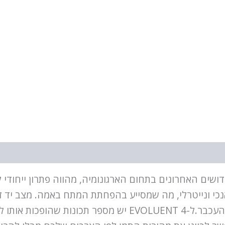
תבסס על החידושים האחרונים בתחום הארגונומיה, מהווה פתרון 
 תומכת ביד במצב אנכי ונייטרלי, מה שמסייע בהפחתת המתח באמה. 
התעלה הקרפלית ומאפשר עבודה נוחה יותר עם העכבר.ל-LUENT 4