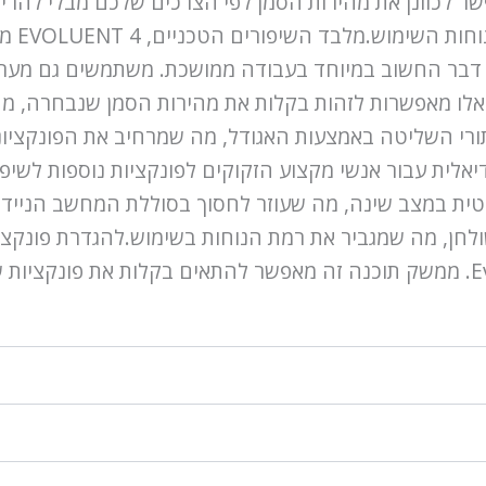
שר לכוונן את מהירות הסמן לפי הצרכים שלכם מבלי להר
כפתורי
 דבר החשוב במיוחד בעבודה ממושכת. משתמשים גם מעריכ
ות אלו מאפשרות לזהות בקלות את מהירות הסמן שנבחרה, 
פת של EVOLUENT 4 היא זוג כפתורי השליטה באמצעות האגודל, מה שמרחיב 
יאלית עבור אנשי מקצוע הזקוקים לפונקציות נוספות לשי
בית אוטומטית במצב שינה, מה שעוזר לחסוך בסוללת המחשב ה
ואינטואיטיבית בשם Evoluent Mouse Manager. ממשק תוכנה זה מאפשר להתאים