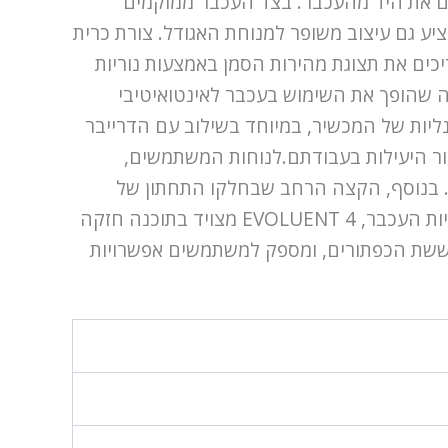
ים את היד מהעכבר. בצד העכבר ממוקמים
ם לשליטה במהירות הסמן, מה שמוסיף לנוחות השימוש.מלבד השיפורים הטכניים, EVOLUENT 4 מציע גם עיצוב משופר למנוחת האגודל. צורת כרית
ים את תצוגת מהירות הסמן באמצעות נוריות
מה שהופך את השימוש בעכבר לאינטואיטיבי
את הפונקציונליות של המכשיר, במיוחד בשילוב עם הדרייבר
פור היעילות בעבודתם.לנוחות המשתמשים,
נייד. בנוסף, הקצה הרחב שבחלקו התחתון של
העכבר מונע מהאצבע האחרונה להישחק על השולחן, מה שמגביר את רמת הנוחות בשימוש.להגדרת פונקציות העכבר, EVOLUENT 4 מצויד בתוכנה חזקה
 בקלות את פונקציות ששת הכפתורים, ומספק למשתמשים אפשרויות