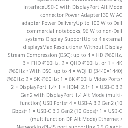
InterfaceUSB-C with DisplayPort Alt Mode
connector Power Adapter130 W AC
adapter Power DeliveryUp to 100 W to Dell
commercial notebooks; 96 W to non-Dell
systems Display SupportUp to 4 external
displaysMax Resolutions• Without Display
Stream Compression (DSC): up to 4 × HD @60Hz,
3 × FHD @60Hz, 2 × QHD @60Hz, or 1 × 4K
@60Hz • With DSC: up to 4 × WQHD (3440×1440)
@60Hz; 2 × 5K @60Hz; 1 × 6K @60Hz Video Ports•
2 × DisplayPort 1.4• 1 × HDMI 2.1• 1 × USB-C 3.2
Gen2 with DisplayPort 1.4 Alt Mode (multi-
function) USB Ports• 4 × USB-A 3.2 Gen2 (10
Gbps)• 1 × USB-C 3.2 Gen2 (10 Gbps)• 1 × USB-C
(multifunction DP Alt Mode) Ethernet /
NetworkingRJ-45 port supporting 2.5 Gigabit