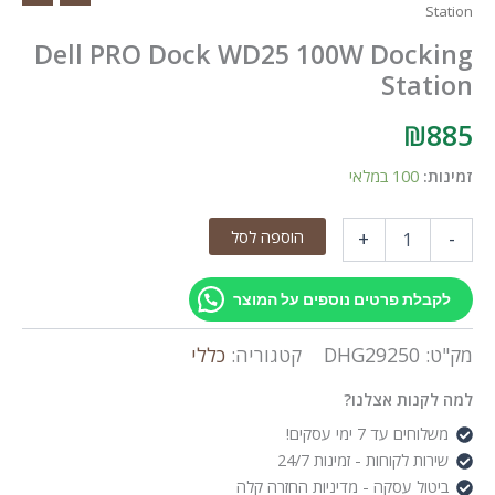
Station
Dell PRO Dock WD25 100W Docking
Station
₪
885
זמינות:
100 במלאי
כמות
הוספה לסל
+
-
של
Dell
PRO
לקבלת פרטים נוספים על המוצר
Dock
WD25
מק"ט:
DHG29250
קטגוריה:
כללי
100W
Docking
למה לקנות אצלנו?
Station
משלוחים עד 7 ימי עסקים!
שירות לקוחות - זמינות 24/7
ביטול עסקה - מדיניות החזרה קלה