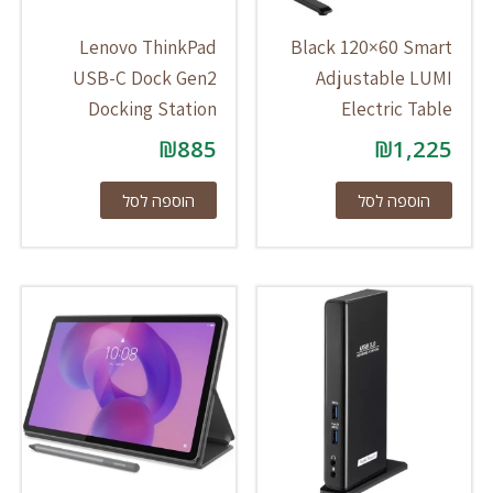
Lenovo ThinkPad
Black 120×60 Smart
USB-C Dock Gen2
Adjustable LUMI
Docking Station
Electric Table
₪
885
₪
1,225
הוספה לסל
הוספה לסל