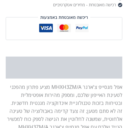
רכישה מאובטחת - מחירים אטקרטיביים
ריכשה מאובטחת באמצעות
תיאור
מידע נוסף
אפל מגסייפ צ'ארגר MHXH3ZM/A מציע פתרון מהפכני
לטעינת האייפון שלכם, ומספק מהירות אופטימלית
ובטיחות בזכות טכנולוגיית אינדוקציה מגנטית חדשנית.
זה לא סתם מטען; זה צעד קדימה באבולוציה של טעינה
אלחוטית, שמשנה לחלוטין את הגישה לספק כוח למכשיר
הנייד שלכם.עם אפל מגסייפ צ'ארגר MHXH3ZM/A,