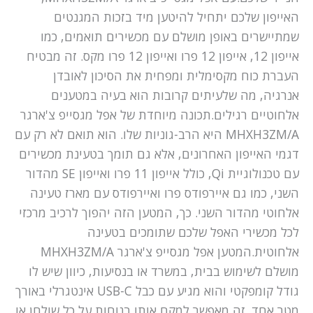
האייפון שלכם יתחיל להיטען מיד בזכות המגנטים
שמתיישרים באופן מושלם עם מכשירים תואמים, כמו
אייפון 12, אייפון 12 פרו ואייפון 12 פרו מקס. זה מבטיח
העברת כוח מקסימלית ומפחית את הסיכון לאובדן
אנרגיה, מה שלעיתים קרובות הוא בעיה במטענים
אלחוטיים רגילים.תכונה מיוחדת של אפל מגסייפ צ'ארגר
MHXH3ZM/A היא הרב-גוניות שלו. הוא תואם לא רק עם
דגמי האייפון האחרונים, אלא גם תומך בטעינת מכשירים
עם טכנולוגיית Qi, כולל אייפון 11 פרו ואייפון SE מהדור
השני, כמו גם איירפודס פרו ואיירפודס עם מארז טעינה
אלחוטי מהדור השני. כך, המטען הזה יהפוך לרכיב מרכזי
לכל מכשירי האפל שלכם שתומכים בטעינה
אלחוטית.המטען אפל מגסייפ צ'ארגר MHXH3ZM/A
מושלם לשימוש בבית, במשרד או בנסיעות, כיוון שיש לו
גודל קומפקטי והוא מגיע עם כבל USB-C אינטגרלי באורך
מטר אחד. זה מאפשר למקם אותו בנוחות על כל שולחן או