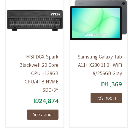
MSI DGX Spark
Samsung Galaxy Tab
Blackwell 20 Core
A11+ X230 11.0" WiFi
CPU +128GB
8/256GB Gray
GPU/4TB NVME
₪
1,369
SDD/3Y
הוספה לסל
₪
24,874
הוספה לסל