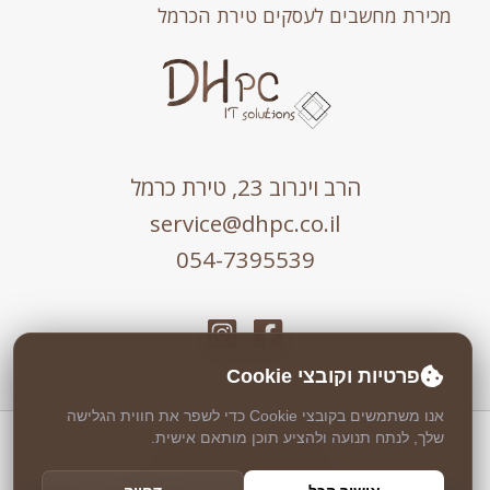
מכירת מחשבים לעסקים טירת הכרמל
הרב וינרוב 23, טירת כרמל
service@dhpc.co.il
054-7395539
פרטיות וקובצי Cookie
אנו משתמשים בקובצי Cookie כדי לשפר את חווית הגלישה
שלך, לנתח תנועה ולהציע תוכן מותאם אישית.
כל הזכויות שמורות © 2026 DHPC
אבטחה וניטור 24/7 ע"י
Weblock